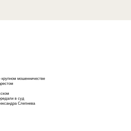
о крупном мошенничестве
арестом
сском
ередали в суд
лександра Слепнева