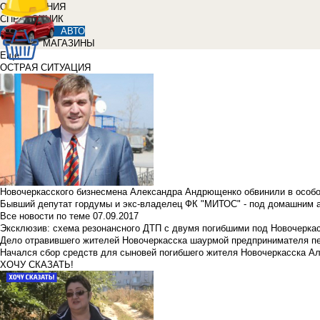
ОБЪЯВЛЕНИЯ
СПРАВОЧНИК
АВТО
МАГАЗИНЫ
Еще
ОСТРАЯ СИТУАЦИЯ
Новочеркасского бизнесмена Александра Андрющенко обвинили в особ
Бывший депутат гордумы и экс-владелец ФК "МИТОС" - под домашним 
Все новости по теме
07.09.2017
Эксклюзив: схема резонансного ДТП с двумя погибшими под Новочерка
Дело отравившего жителей Новочеркасска шаурмой предпринимателя п
Начался сбор средств для сыновей погибшего жителя Новочеркасска А
ХОЧУ СКАЗАТЬ!