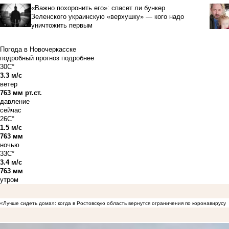
«Важно похоронить его»: спасет ли бункер
Зеленского украинскую «верхушку» — кого надо
уничтожить первым
Погода в Новочеркасске
подробный прогноз
подробнее
30C°
3.3 м/с
ветер
763 мм рт.ст.
давление
сейчас
26C°
1.5 м/с
763 мм
ночью
33C°
3.4 м/с
763 мм
утром
«Лучше сидеть дома»: когда в Ростовскую область вернутся ограничения по коронавирусу