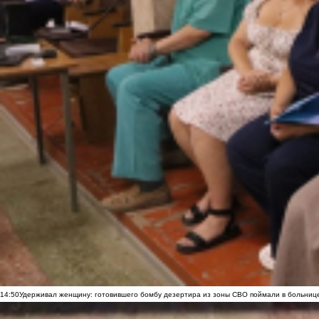
14:50
Удерживал женщину: готовившего бомбу дезертира из зоны СВО поймали в больниц