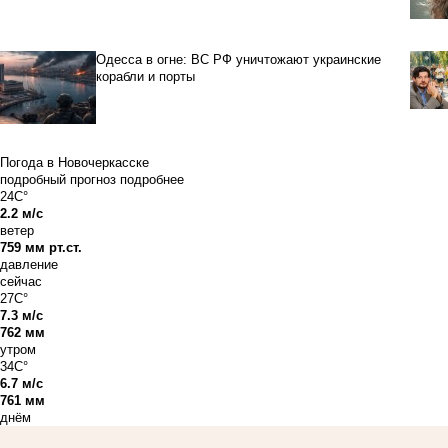
Одесса в огне: ВС РФ уничтожают украинские
корабли и порты
Погода в Новочеркасске
подробный прогноз
подробнее
24C°
2.2 м/с
ветер
759 мм рт.ст.
давление
сейчас
27C°
7.3 м/с
762 мм
утром
34C°
6.7 м/с
761 мм
днём