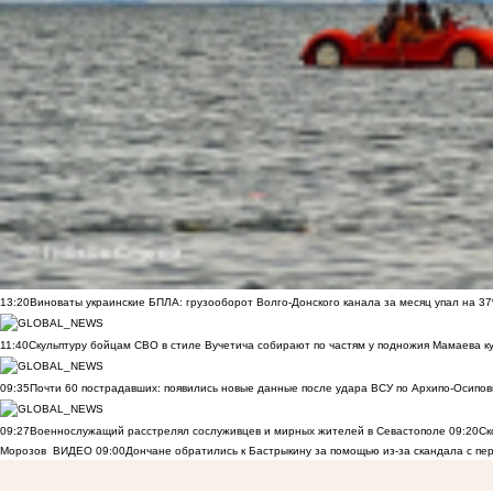
13:20
Виноваты украинские БПЛА: грузооборот Волго-Донского канала за месяц упал на 3
11:40
Скульптуру бойцам СВО в стиле Вучетича собирают по частям у подножия Мамаева к
09:35
Почти 60 пострадавших: появились новые данные после удара ВСУ по Архипо-Осипов
09:27
Военнослужащий расстрелял сослуживцев и мирных жителей в Севастополе
09:20
Ск
Морозов
ВИДЕО
09:00
Дончане обратились к Бастрыкину за помощью из-за скандала с пе