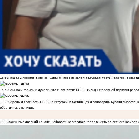
16:58
Наш дом проклят, тело женщины 6 часов лежало у подъезда: третий раз горит кварти
16:50
Слышали взрывы и думали, что снова летят БПЛА: жильцы сгоревшей парковки расск
10:22
Сирены и опасность БПЛА не испугали: в гостиницах и санаториях Кубани выросло 
обратились в полицию
18:00
Каким был древний Танаис: нейросеть воссоздала город в честь 65-летнего юбилея 