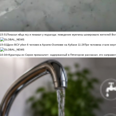
15:51
Показал яйца псу и покакал у подъезда: поведение мужчины шокировало жителей Во
15:02
Дрон ВСУ убил 6 человек в Архипо-Осиповке на Кубани
11:28
Три человека стали жер
10:34
«Кураторы из Сирии приказали»: задержанный в Пятигорске рассказал, кто направил 