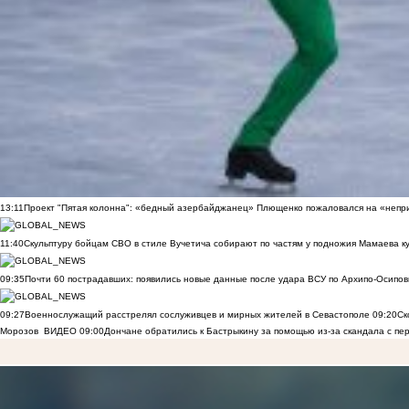
13:11
Проект "Пятая колонна": «бедный азербайджанец» Плющенко пожаловался на «непри
11:40
Скульптуру бойцам СВО в стиле Вучетича собирают по частям у подножия Мамаева к
09:35
Почти 60 пострадавших: появились новые данные после удара ВСУ по Архипо-Осипов
09:27
Военнослужащий расстрелял сослуживцев и мирных жителей в Севастополе
09:20
Ск
Морозов
ВИДЕО
09:00
Дончане обратились к Бастрыкину за помощью из-за скандала с пе