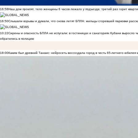
16:58
Наш дом проклят, тело женщины 6 часов лежало у подъезда: третий раз горит кварти
16:50
Слышали взрывы и думали, что снова летят БПЛА: жильцы сгоревшей парковки расск
10:22
Сирены и опасность БПЛА не испугали: в гостиницах и санаториях Кубани выросло 
обратились в полицию
18:00
Каким был древний Танаис: нейросеть воссоздала город в честь 65-летнего юбилея 