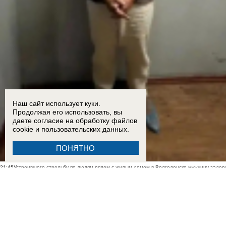
Наш сайт использует куки.
Продолжая его использовать, вы
даете согласие на обработку
файлов
cookie
и пользовательских данных.
ПОНЯТНО
21:45
Устроившего стрельбу по людям рядом с жилым домом в Волгодонске мужчину заде
12:20
«БПЛА шли и шли»: что говорят о ночной атаке ВСУ жители Приморско-Ахтарска
15:15
«Ребенок просто умер внутриутробно, вот и всё» — как врачебная ошибка могла при