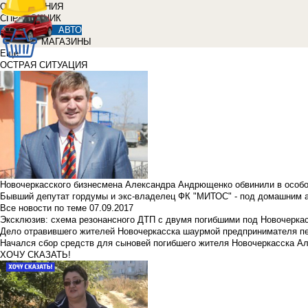
ОБЪЯВЛЕНИЯ
СПРАВОЧНИК
АВТО
МАГАЗИНЫ
Еще
ОСТРАЯ СИТУАЦИЯ
Новочеркасского бизнесмена Александра Андрющенко обвинили в особ
Бывший депутат гордумы и экс-владелец ФК "МИТОС" - под домашним 
Все новости по теме
07.09.2017
Эксклюзив: схема резонансного ДТП с двумя погибшими под Новочерка
Дело отравившего жителей Новочеркасска шаурмой предпринимателя п
Начался сбор средств для сыновей погибшего жителя Новочеркасска А
ХОЧУ СКАЗАТЬ!