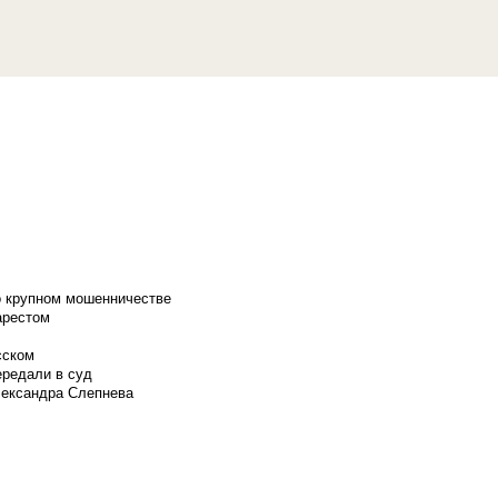
о крупном мошенничестве
арестом
сском
ередали в суд
лександра Слепнева