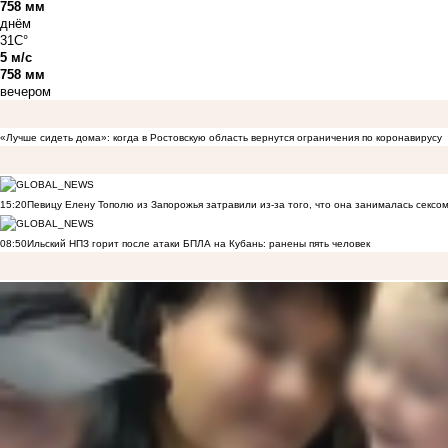
758 мм
днём
31C°
5 м/с
758 мм
вечером
«Лучше сидеть дома»: когда в Ростовскую область вернутся ограничения по коронавирусу
15:20
Певицу Елену Тополю из Запорожья затравили из-за того, что она занималась сексом
08:50
Ильский НПЗ горит после атаки БПЛА на Кубань: ранены пять человек