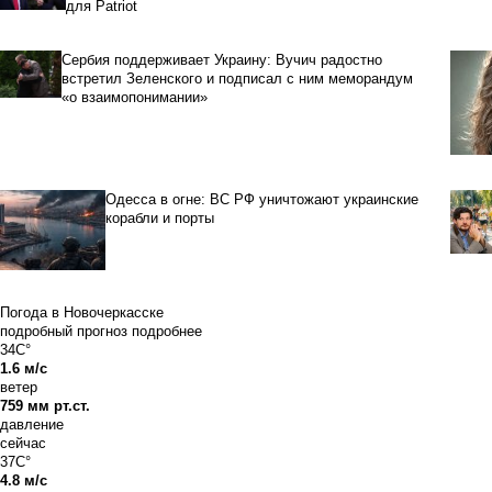
для Patriot
Сербия поддерживает Украину: Вучич радостно
встретил Зеленского и подписал с ним меморандум
«о взаимопонимании»
Одесса в огне: ВС РФ уничтожают украинские
корабли и порты
Погода в Новочеркасске
подробный прогноз
подробнее
34C°
1.6 м/с
ветер
759 мм рт.ст.
давление
сейчас
37C°
4.8 м/с