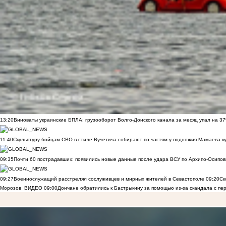
13:20
Виноваты украинские БПЛА: грузооборот Волго-Донского канала за месяц упал на 3
11:40
Скульптуру бойцам СВО в стиле Вучетича собирают по частям у подножия Мамаева к
09:35
Почти 60 пострадавших: появились новые данные после удара ВСУ по Архипо-Осипов
09:27
Военнослужащий расстрелял сослуживцев и мирных жителей в Севастополе
09:20
Ск
Морозов
ВИДЕО
09:00
Дончане обратились к Бастрыкину за помощью из-за скандала с пе