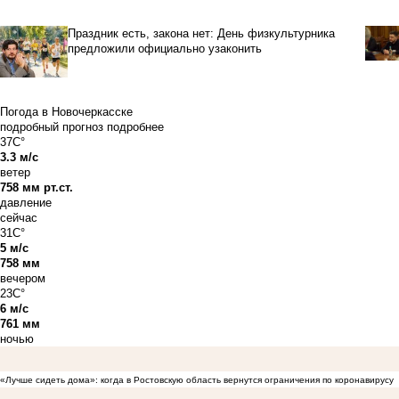
Праздник есть, закона нет: День физкультурника
предложили официально узаконить
Погода в Новочеркасске
подробный прогноз
подробнее
37C°
3.3 м/с
ветер
758 мм рт.ст.
давление
сейчас
31C°
5 м/с
758 мм
вечером
23C°
6 м/с
761 мм
ночью
«Лучше сидеть дома»: когда в Ростовскую область вернутся ограничения по коронавирусу