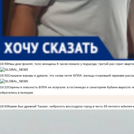
16:58
Наш дом проклят, тело женщины 6 часов лежало у подъезда: третий раз горит кварти
16:50
Слышали взрывы и думали, что снова летят БПЛА: жильцы сгоревшей парковки расск
10:22
Сирены и опасность БПЛА не испугали: в гостиницах и санаториях Кубани выросло 
обратились в полицию
18:00
Каким был древний Танаис: нейросеть воссоздала город в честь 65-летнего юбилея 