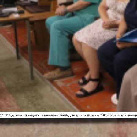
14:50
Удерживал женщину: готовившего бомбу дезертира из зоны СВО поймали в больниц