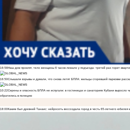
16:58
Наш дом проклят, тело женщины 6 часов лежало у подъезда: третий раз горит кварти
16:50
Слышали взрывы и думали, что снова летят БПЛА: жильцы сгоревшей парковки расск
10:22
Сирены и опасность БПЛА не испугали: в гостиницах и санаториях Кубани выросло 
обратились в полицию
18:00
Каким был древний Танаис: нейросеть воссоздала город в честь 65-летнего юбилея 