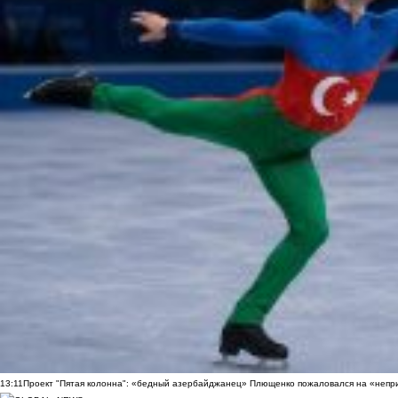
13:11
Проект "Пятая колонна": «бедный азербайджанец» Плющенко пожаловался на «непри