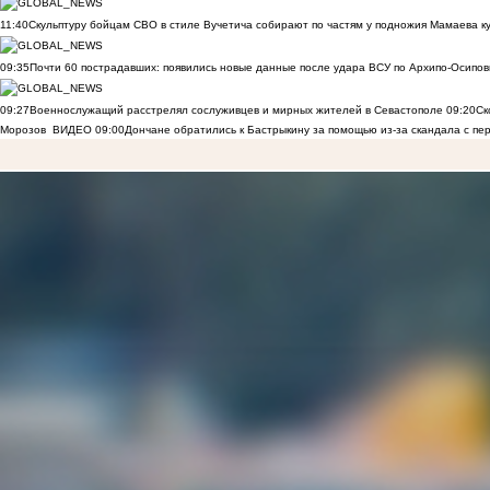
11:40
Скульптуру бойцам СВО в стиле Вучетича собирают по частям у подножия Мамаева к
09:35
Почти 60 пострадавших: появились новые данные после удара ВСУ по Архипо-Осипов
09:27
Военнослужащий расстрелял сослуживцев и мирных жителей в Севастополе
09:20
Ск
Морозов
ВИДЕО
09:00
Дончане обратились к Бастрыкину за помощью из-за скандала с пе