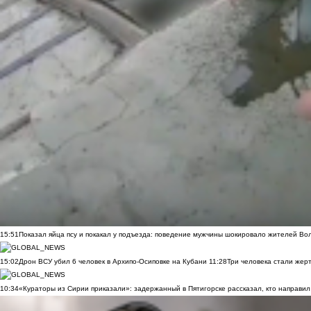
15:51
Показал яйца псу и покакал у подъезда: поведение мужчины шокировало жителей Во
15:02
Дрон ВСУ убил 6 человек в Архипо-Осиповке на Кубани
11:28
Три человека стали жер
10:34
«Кураторы из Сирии приказали»: задержанный в Пятигорске рассказал, кто направил 