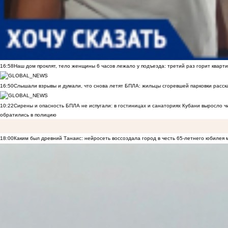
16:58
Наш дом проклят, тело женщины 6 часов лежало у подъезда: третий раз горит кварти
16:50
Слышали взрывы и думали, что снова летят БПЛА: жильцы сгоревшей парковки расск
10:22
Сирены и опасность БПЛА не испугали: в гостиницах и санаториях Кубани выросло 
обратились в полицию
18:00
Каким был древний Танаис: нейросеть воссоздала город в честь 65-летнего юбилея 