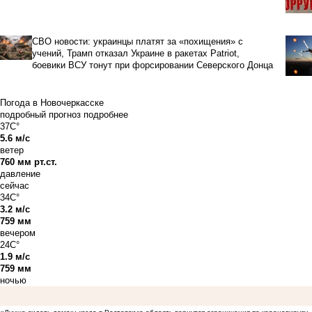
СВО новости: украинцы платят за «похищения» с
учений, Трамп отказал Украине в ракетах Patriot,
боевики ВСУ тонут при форсировании Северского Донца
Погода в Новочеркасске
подробный прогноз
подробнее
37C°
5.6 м/с
ветер
760 мм рт.ст.
давление
сейчас
34C°
3.2 м/с
759 мм
вечером
24C°
1.9 м/с
759 мм
ночью