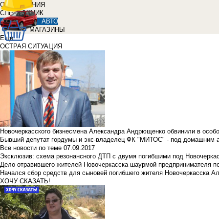
ОБЪЯВЛЕНИЯ
СПРАВОЧНИК
АВТО
МАГАЗИНЫ
Еще
ОСТРАЯ СИТУАЦИЯ
Новочеркасского бизнесмена Александра Андрющенко обвинили в особ
Бывший депутат гордумы и экс-владелец ФК "МИТОС" - под домашним 
Все новости по теме
07.09.2017
Эксклюзив: схема резонансного ДТП с двумя погибшими под Новочерка
Дело отравившего жителей Новочеркасска шаурмой предпринимателя п
Начался сбор средств для сыновей погибшего жителя Новочеркасска А
ХОЧУ СКАЗАТЬ!