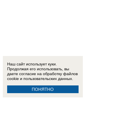
Наш сайт использует куки.
Продолжая его использовать, вы
даете согласие на обработку
файлов
cookie
и пользовательских данных.
ПОНЯТНО
13:11
Проект "Пятая колонна": «бедный азербайджанец» Плющенко пожаловался на «непри
11:40
Скульптуру бойцам СВО в стиле Вучетича собирают по частям у подножия Мамаева к
09:35
Почти 60 пострадавших: появились новые данные после удара ВСУ по Архипо-Осипов
09:27
Военнослужащий расстрелял сослуживцев и мирных жителей в Севастополе
09:20
Ск