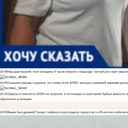
16:58
Наш дом проклят, тело женщины 6 часов лежало у подъезда: третий раз горит кварти
16:50
Слышали взрывы и думали, что снова летят БПЛА: жильцы сгоревшей парковки расск
10:22
Сирены и опасность БПЛА не испугали: в гостиницах и санаториях Кубани выросло 
обратились в полицию
18:00
Каким был древний Танаис: нейросеть воссоздала город в честь 65-летнего юбилея 