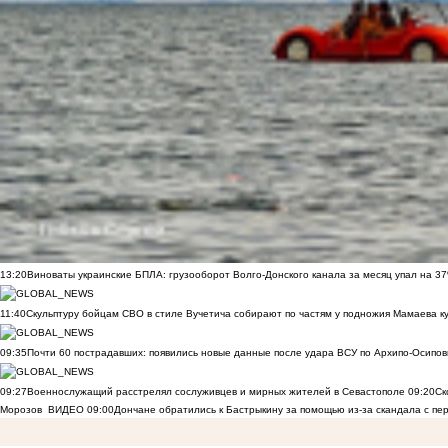
13:20
Виноваты украинские БПЛА: грузооборот Волго-Донского канала за месяц упал на 3
11:40
Скульптуру бойцам СВО в стиле Вучетича собирают по частям у подножия Мамаева к
09:35
Почти 60 пострадавших: появились новые данные после удара ВСУ по Архипо-Осипов
09:27
Военнослужащий расстрелял сослуживцев и мирных жителей в Севастополе
09:20
Ск
Морозов
ВИДЕО
09:00
Дончане обратились к Бастрыкину за помощью из-за скандала с пе