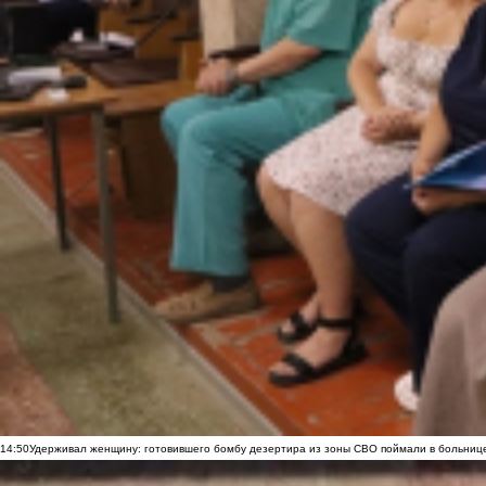
14:50
Удерживал женщину: готовившего бомбу дезертира из зоны СВО поймали в больниц