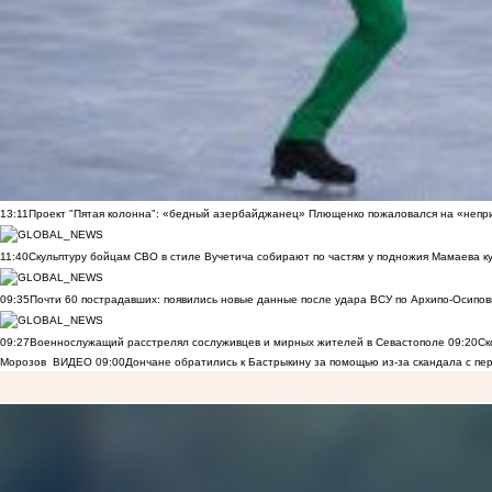
13:11
Проект "Пятая колонна": «бедный азербайджанец» Плющенко пожаловался на «непри
11:40
Скульптуру бойцам СВО в стиле Вучетича собирают по частям у подножия Мамаева к
09:35
Почти 60 пострадавших: появились новые данные после удара ВСУ по Архипо-Осипов
09:27
Военнослужащий расстрелял сослуживцев и мирных жителей в Севастополе
09:20
Ск
Морозов
ВИДЕО
09:00
Дончане обратились к Бастрыкину за помощью из-за скандала с пе