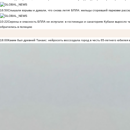
16:50
Слышали взрывы и думали, что снова летят БПЛА: жильцы сгоревшей парковки расск
10:22
Сирены и опасность БПЛА не испугали: в гостиницах и санаториях Кубани выросло 
обратились в полицию
18:00
Каким был древний Танаис: нейросеть воссоздала город в честь 65-летнего юбилея 