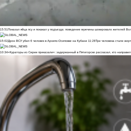
15:51
Показал яйца псу и покакал у подъезда: поведение мужчины шокировало жителей Во
15:02
Дрон ВСУ убил 6 человек в Архипо-Осиповке на Кубани
11:28
Три человека стали жер
10:34
«Кураторы из Сирии приказали»: задержанный в Пятигорске рассказал, кто направил 