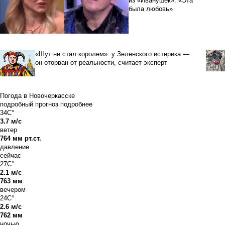
из «Иванушек»: «Эта
была любовь»
«Шут не стал королем»: у Зеленского истерика —
он оторван от реальности, считает эксперт
Погода в Новочеркасске
подробный прогноз
подробнее
34C°
3.7 м/с
ветер
764 мм рт.ст.
давление
сейчас
27C°
2.1 м/с
763 мм
вечером
24C°
2.6 м/с
762 мм
ночью