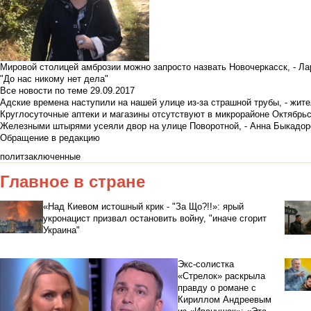
Мировой столицей амброзии можно запросто назвать Новочеркасск, - Ла
"До нас никому нет дела"
Все новости по теме
29.09.2017
Адские времена наступили на нашей улице из-за страшной трубы, - жит
Круглосуточные аптеки и магазины отсутствуют в микрорайоне Октябрь
Железными штырями усеяли двор на улице Поворотной, - Анна Быкадор
Обращение в редакцию
политзаключенные
Главное в стране
«Над Киевом истошный крик - "За Що?!!»: ярый
укронацист призвал остановить войну, "иначе сгорит
Украина"
Экс-солистка
«Стрелок» раскрыла
правду о романе с
Кириллом Андреевым