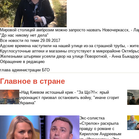
Мировой столицей амброзии можно запросто назвать Новочеркасск, - Ла
"До нас никому нет дела"
Все новости по теме
29.09.2017
Адские времена наступили на нашей улице из-за страшной трубы, - жит
Круглосуточные аптеки и магазины отсутствуют в микрорайоне Октябрь
Железными штырями усеяли двор на улице Поворотной, - Анна Быкадор
Обращение в редакцию
глава администрации БГО
Главное в стране
«Над Киевом истошный крик - "За Що?!!»: ярый
укронацист призвал остановить войну, "иначе сгорит
Украина"
Экс-солистка
«Стрелок» раскрыла
правду о романе с
Кириллом Андреевым