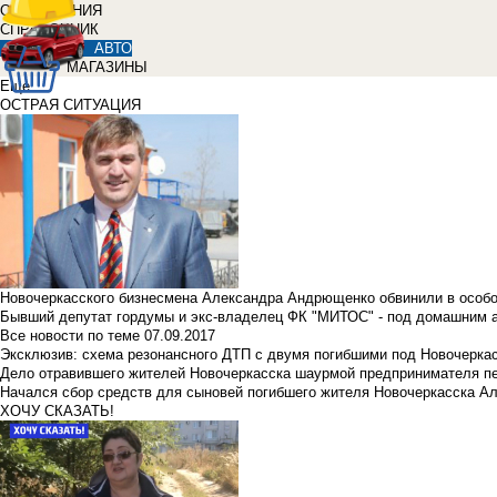
ОБЪЯВЛЕНИЯ
СПРАВОЧНИК
АВТО
МАГАЗИНЫ
Еще
ОСТРАЯ СИТУАЦИЯ
Новочеркасского бизнесмена Александра Андрющенко обвинили в особ
Бывший депутат гордумы и экс-владелец ФК "МИТОС" - под домашним 
Все новости по теме
07.09.2017
Эксклюзив: схема резонансного ДТП с двумя погибшими под Новочерка
Дело отравившего жителей Новочеркасска шаурмой предпринимателя п
Начался сбор средств для сыновей погибшего жителя Новочеркасска А
ХОЧУ СКАЗАТЬ!