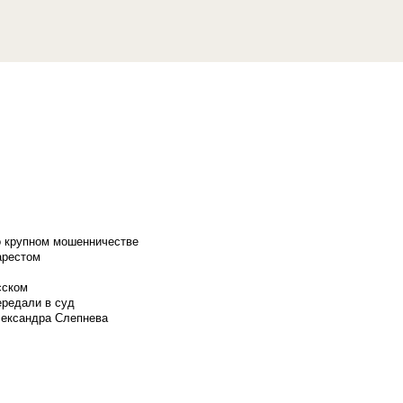
о крупном мошенничестве
арестом
сском
ередали в суд
лександра Слепнева