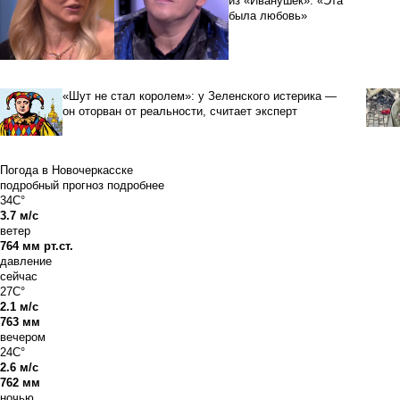
из «Иванушек»: «Эта
была любовь»
«Шут не стал королем»: у Зеленского истерика —
он оторван от реальности, считает эксперт
Погода в Новочеркасске
подробный прогноз
подробнее
34C°
3.7 м/с
ветер
764 мм рт.ст.
давление
сейчас
27C°
2.1 м/с
763 мм
вечером
24C°
2.6 м/с
762 мм
ночью