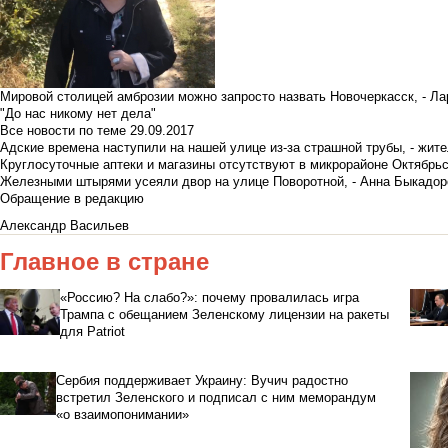
Мировой столицей амброзии можно запросто назвать Новочеркасск, - Ла
"До нас никому нет дела"
Все новости по теме
29.09.2017
Адские времена наступили на нашей улице из-за страшной трубы, - жит
Круглосуточные аптеки и магазины отсутствуют в микрорайоне Октябрь
Железными штырями усеяли двор на улице Поворотной, - Анна Быкадор
Обращение в редакцию
Александр Васильев
Главное в стране
«Россию? На слабо?»: почему провалилась игра
Трампа с обещанием Зеленскому лицензии на ракеты
для Patriot
Сербия поддерживает Украину: Вучич радостно
встретил Зеленского и подписал с ним меморандум
«о взаимопонимании»