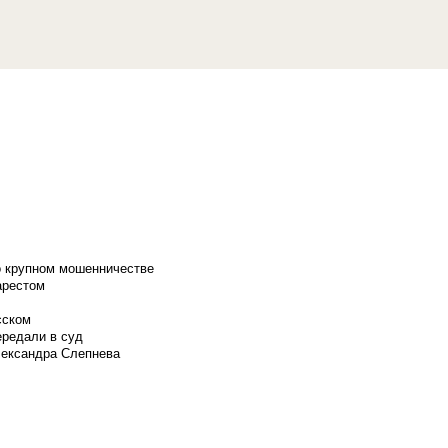
о крупном мошенничестве
арестом
сском
ередали в суд
лександра Слепнева