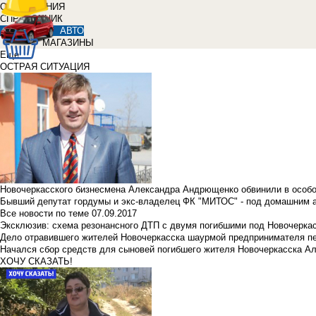
ОБЪЯВЛЕНИЯ
СПРАВОЧНИК
АВТО
МАГАЗИНЫ
Еще
ОСТРАЯ СИТУАЦИЯ
Новочеркасского бизнесмена Александра Андрющенко обвинили в особ
Бывший депутат гордумы и экс-владелец ФК "МИТОС" - под домашним 
Все новости по теме
07.09.2017
Эксклюзив: схема резонансного ДТП с двумя погибшими под Новочерка
Дело отравившего жителей Новочеркасска шаурмой предпринимателя п
Начался сбор средств для сыновей погибшего жителя Новочеркасска А
ХОЧУ СКАЗАТЬ!