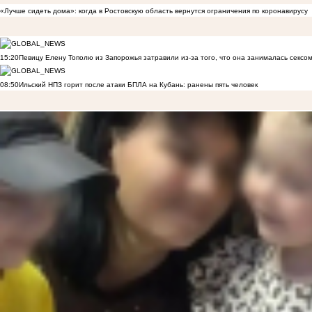
«Лучше сидеть дома»: когда в Ростовскую область вернутся ограничения по коронавирусу
15:20
Певицу Елену Тополю из Запорожья затравили из-за того, что она занималась сексом
08:50
Ильский НПЗ горит после атаки БПЛА на Кубань: ранены пять человек