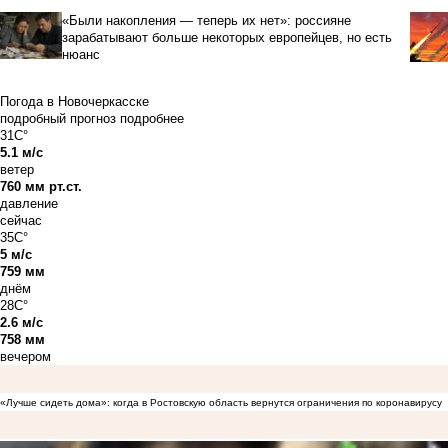
«Были накопления — теперь их нет»: россияне
зарабатывают больше некоторых европейцев, но есть
нюанс
Погода в Новочеркасске
подробный прогноз
подробнее
31C°
5.1 м/с
ветер
760 мм рт.ст.
давление
сейчас
35C°
5 м/с
759 мм
днём
28C°
2.6 м/с
758 мм
вечером
«Лучше сидеть дома»: когда в Ростовскую область вернутся ограничения по коронавирусу