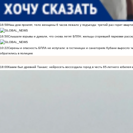
16:58
Наш дом проклят, тело женщины 6 часов лежало у подъезда: третий раз горит кварти
16:50
Слышали взрывы и думали, что снова летят БПЛА: жильцы сгоревшей парковки расск
10:22
Сирены и опасность БПЛА не испугали: в гостиницах и санаториях Кубани выросло 
обратились в полицию
18:00
Каким был древний Танаис: нейросеть воссоздала город в честь 65-летнего юбилея 