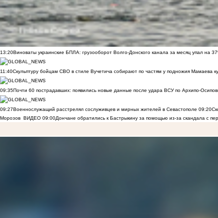
13:20
Виноваты украинские БПЛА: грузооборот Волго-Донского канала за месяц упал на 3
11:40
Скульптуру бойцам СВО в стиле Вучетича собирают по частям у подножия Мамаева к
09:35
Почти 60 пострадавших: появились новые данные после удара ВСУ по Архипо-Осипов
09:27
Военнослужащий расстрелял сослуживцев и мирных жителей в Севастополе
09:20
Ск
Морозов
ВИДЕО
09:00
Дончане обратились к Бастрыкину за помощью из-за скандала с пе