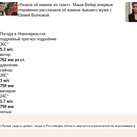
«Узнала об измене из газет»: Маша Вебер впервые
откровенно рассказала об измене бывшего мужа с
Юлией Волковой
Погода в Новочеркасске
подробный прогноз
подробнее
36C°
5.3 м/с
ветер
762 мм рт.ст.
давление
сейчас
28C°
3 м/с
759 мм
вечером
24C°
1.7 м/с
759 мм
ночью
«Лучше сидеть дома»: когда в Ростовскую область вернутся ограничения по коронавирусу