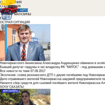
ОБЪЯВЛЕНИЯ
СПРАВОЧНИК
АВТО
МАГАЗИНЫ
Еще
ОСТРАЯ СИТУАЦИЯ
Новочеркасского бизнесмена Александра Андрющенко обвинили в особ
Бывший депутат гордумы и экс-владелец ФК "МИТОС" - под домашним 
Все новости по теме
07.09.2017
Эксклюзив: схема резонансного ДТП с двумя погибшими под Новочерка
Дело отравившего жителей Новочеркасска шаурмой предпринимателя п
Начался сбор средств для сыновей погибшего жителя Новочеркасска А
ХОЧУ СКАЗАТЬ!