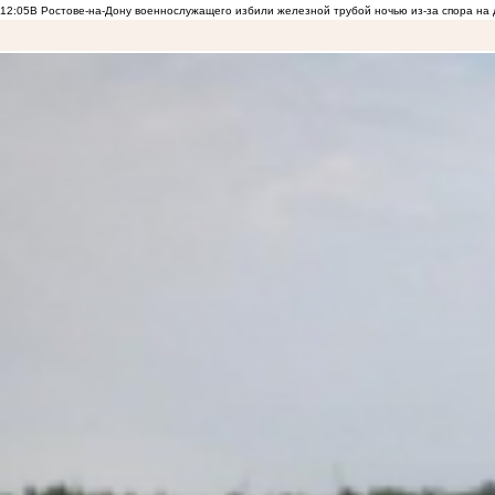
12:05
В Ростове-на-Дону военнослужащего избили железной трубой ночью из-за спора на 