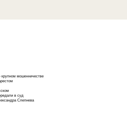
о крупном мошенничестве
арестом
сском
ередали в суд
лександра Слепнева