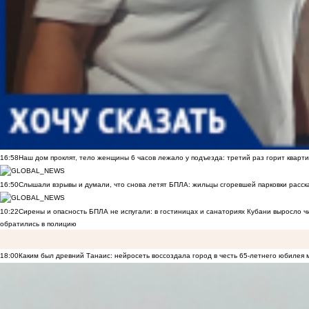
16:58
Наш дом проклят, тело женщины 6 часов лежало у подъезда: третий раз горит кварти
16:50
Слышали взрывы и думали, что снова летят БПЛА: жильцы сгоревшей парковки расск
10:22
Сирены и опасность БПЛА не испугали: в гостиницах и санаториях Кубани выросло 
обратились в полицию
18:00
Каким был древний Танаис: нейросеть воссоздала город в честь 65-летнего юбилея 