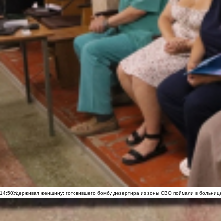
14:50
Удерживал женщину: готовившего бомбу дезертира из зоны СВО поймали в больниц