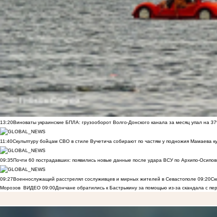
13:20
Виноваты украинские БПЛА: грузооборот Волго-Донского канала за месяц упал на 3
11:40
Скульптуру бойцам СВО в стиле Вучетича собирают по частям у подножия Мамаева к
09:35
Почти 60 пострадавших: появились новые данные после удара ВСУ по Архипо-Осипов
09:27
Военнослужащий расстрелял сослуживцев и мирных жителей в Севастополе
09:20
Ск
Морозов
ВИДЕО
09:00
Дончане обратились к Бастрыкину за помощью из-за скандала с пе