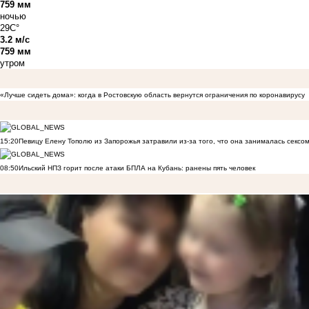
759 мм
ночью
29C°
3.2 м/с
759 мм
утром
«Лучше сидеть дома»: когда в Ростовскую область вернутся ограничения по коронавирусу
15:20
Певицу Елену Тополю из Запорожья затравили из-за того, что она занималась сексом
08:50
Ильский НПЗ горит после атаки БПЛА на Кубань: ранены пять человек