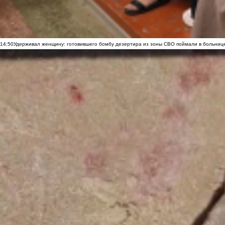
14:50
Удерживал женщину: готовившего бомбу дезертира из зоны СВО поймали в больниц