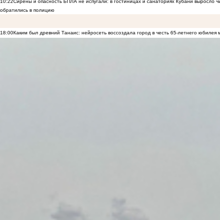
10:22
Сирены и опасность БПЛА не испугали: в гостиницах и санаториях Кубани выросло 
обратились в полицию
18:00
Каким был древний Танаис: нейросеть воссоздала город в честь 65-летнего юбилея 