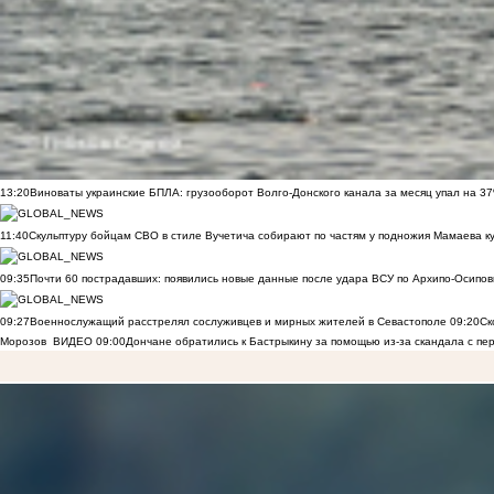
13:20
Виноваты украинские БПЛА: грузооборот Волго-Донского канала за месяц упал на 3
11:40
Скульптуру бойцам СВО в стиле Вучетича собирают по частям у подножия Мамаева к
09:35
Почти 60 пострадавших: появились новые данные после удара ВСУ по Архипо-Осипов
09:27
Военнослужащий расстрелял сослуживцев и мирных жителей в Севастополе
09:20
Ск
Морозов
ВИДЕО
09:00
Дончане обратились к Бастрыкину за помощью из-за скандала с пе