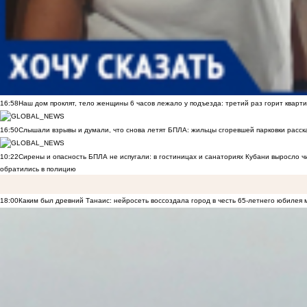
16:58
Наш дом проклят, тело женщины 6 часов лежало у подъезда: третий раз горит кварти
16:50
Слышали взрывы и думали, что снова летят БПЛА: жильцы сгоревшей парковки расск
10:22
Сирены и опасность БПЛА не испугали: в гостиницах и санаториях Кубани выросло 
обратились в полицию
18:00
Каким был древний Танаис: нейросеть воссоздала город в честь 65-летнего юбилея 