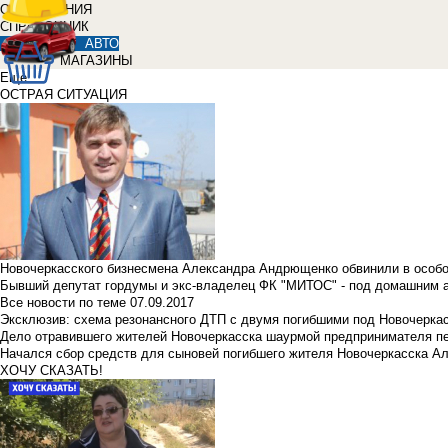
ОБЪЯВЛЕНИЯ
СПРАВОЧНИК
АВТО
МАГАЗИНЫ
Еще
ОСТРАЯ СИТУАЦИЯ
Новочеркасского бизнесмена Александра Андрющенко обвинили в особ
Бывший депутат гордумы и экс-владелец ФК "МИТОС" - под домашним 
Все новости по теме
07.09.2017
Эксклюзив: схема резонансного ДТП с двумя погибшими под Новочерка
Дело отравившего жителей Новочеркасска шаурмой предпринимателя п
Начался сбор средств для сыновей погибшего жителя Новочеркасска А
ХОЧУ СКАЗАТЬ!