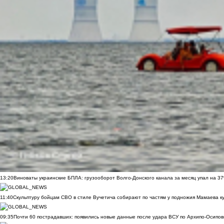
13:20
Виноваты украинские БПЛА: грузооборот Волго-Донского канала за месяц упал на 3
11:40
Скульптуру бойцам СВО в стиле Вучетича собирают по частям у подножия Мамаева к
09:35
Почти 60 пострадавших: появились новые данные после удара ВСУ по Архипо-Осипов