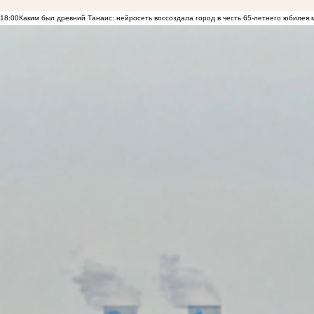
18:00
Каким был древний Танаис: нейросеть воссоздала город в честь 65-летнего юбилея 