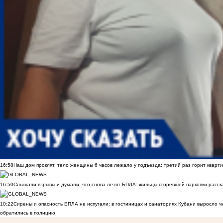
16:58
Наш дом проклят, тело женщины 6 часов лежало у подъезда: третий раз горит кварти
16:50
Слышали взрывы и думали, что снова летят БПЛА: жильцы сгоревшей парковки расск
10:22
Сирены и опасность БПЛА не испугали: в гостиницах и санаториях Кубани выросло 
обратились в полицию