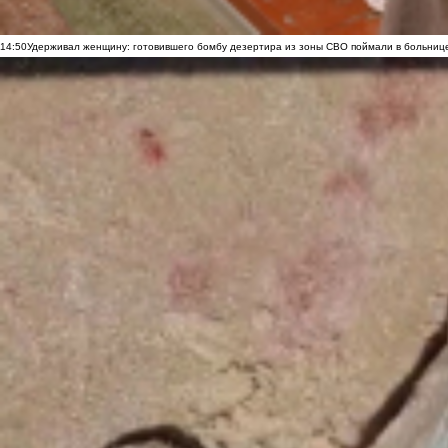
14:50
Удерживал женщину: готовившего бомбу дезертира из зоны СВО поймали в больниц