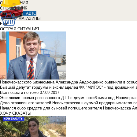
ОБЪЯВЛЕНИЯ
СПРАВОЧНИК
АВТО
МАГАЗИНЫ
Еще
ОСТРАЯ СИТУАЦИЯ
Новочеркасского бизнесмена Александра Андрющенко обвинили в особ
Бывший депутат гордумы и экс-владелец ФК "МИТОС" - под домашним 
Все новости по теме
07.09.2017
Эксклюзив: схема резонансного ДТП с двумя погибшими под Новочерка
Дело отравившего жителей Новочеркасска шаурмой предпринимателя п
Начался сбор средств для сыновей погибшего жителя Новочеркасска А
ХОЧУ СКАЗАТЬ!