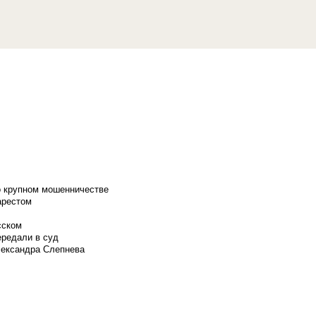
о крупном мошенничестве
арестом
сском
ередали в суд
лександра Слепнева