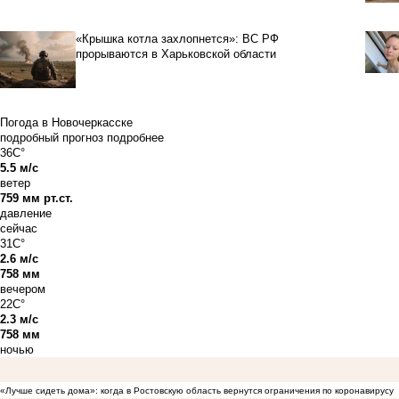
«Крышка котла захлопнется»: ВС РФ
прорываются в Харьковской области
Погода в Новочеркасске
подробный прогноз
подробнее
36C°
5.5 м/с
ветер
759 мм рт.ст.
давление
сейчас
31C°
2.6 м/с
758 мм
вечером
22C°
2.3 м/с
758 мм
ночью
«Лучше сидеть дома»: когда в Ростовскую область вернутся ограничения по коронавирусу