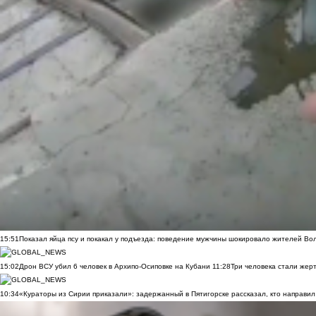
15:51
Показал яйца псу и покакал у подъезда: поведение мужчины шокировало жителей Во
15:02
Дрон ВСУ убил 6 человек в Архипо-Осиповке на Кубани
11:28
Три человека стали жер
10:34
«Кураторы из Сирии приказали»: задержанный в Пятигорске рассказал, кто направил 