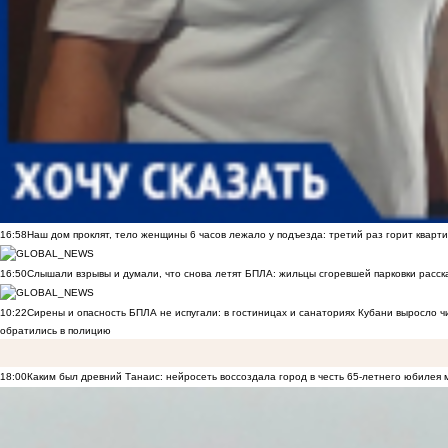
16:58
Наш дом проклят, тело женщины 6 часов лежало у подъезда: третий раз горит кварти
16:50
Слышали взрывы и думали, что снова летят БПЛА: жильцы сгоревшей парковки расск
10:22
Сирены и опасность БПЛА не испугали: в гостиницах и санаториях Кубани выросло 
обратились в полицию
18:00
Каким был древний Танаис: нейросеть воссоздала город в честь 65-летнего юбилея 