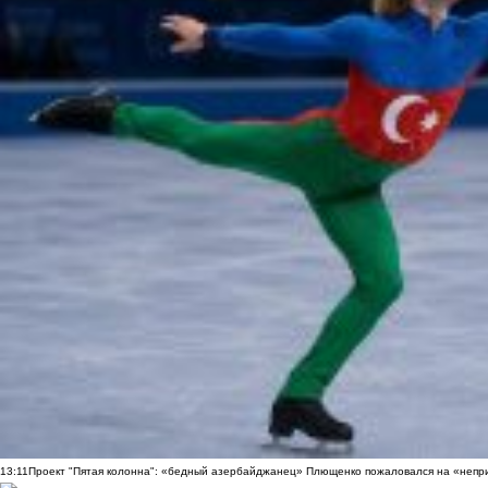
13:11
Проект "Пятая колонна": «бедный азербайджанец» Плющенко пожаловался на «непри