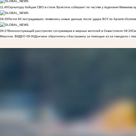
11:40
Скульптуру бойцам СВО в стиле Вучетича собирают по частям у подножия Мамаева к
09:35
Почти 60 пострадавших: появились новые данные после удара ВСУ по Архипо-Осипов
09:27
Военнослужащий расстрелял сослуживцев и мирных жителей в Севастополе
09:20
Ск
Морозов
ВИДЕО
09:00
Дончане обратились к Бастрыкину за помощью из-за скандала с пе