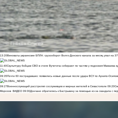
13:20
Виноваты украинские БПЛА: грузооборот Волго-Донского канала за месяц упал на 3
11:40
Скульптуру бойцам СВО в стиле Вучетича собирают по частям у подножия Мамаева к
09:35
Почти 60 пострадавших: появились новые данные после удара ВСУ по Архипо-Осипов
09:27
Военнослужащий расстрелял сослуживцев и мирных жителей в Севастополе
09:20
Ск
Морозов
ВИДЕО
09:00
Дончане обратились к Бастрыкину за помощью из-за скандала с пе