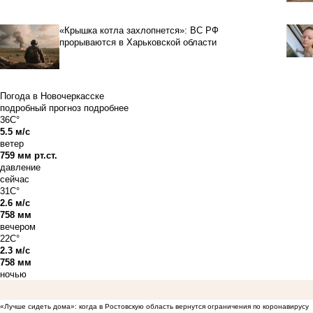
«Крышка котла захлопнется»: ВС РФ
прорываются в Харьковской области
Погода в Новочеркасске
подробный прогноз
подробнее
36C°
5.5 м/с
ветер
759 мм рт.ст.
давление
сейчас
31C°
2.6 м/с
758 мм
вечером
22C°
2.3 м/с
758 мм
ночью
«Лучше сидеть дома»: когда в Ростовскую область вернутся ограничения по коронавирусу