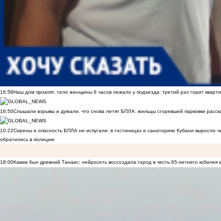
16:58
Наш дом проклят, тело женщины 6 часов лежало у подъезда: третий раз горит кварти
16:50
Слышали взрывы и думали, что снова летят БПЛА: жильцы сгоревшей парковки расск
10:22
Сирены и опасность БПЛА не испугали: в гостиницах и санаториях Кубани выросло 
обратились в полицию
18:00
Каким был древний Танаис: нейросеть воссоздала город в честь 65-летнего юбилея 