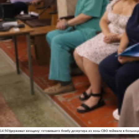
14:50
Удерживал женщину: готовившего бомбу дезертира из зоны СВО поймали в больниц