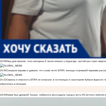
16:58
Наш дом проклят, тело женщины 6 часов лежало у подъезда: третий раз горит кварти
16:50
Слышали взрывы и думали, что снова летят БПЛА: жильцы сгоревшей парковки расск
10:22
Сирены и опасность БПЛА не испугали: в гостиницах и санаториях Кубани выросло 
обратились в полицию
18:00
Каким был древний Танаис: нейросеть воссоздала город в честь 65-летнего юбилея 