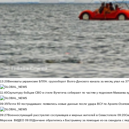
13:20
Виноваты украинские БПЛА: грузооборот Волго-Донского канала за месяц упал на 3
11:40
Скульптуру бойцам СВО в стиле Вучетича собирают по частям у подножия Мамаева к
09:35
Почти 60 пострадавших: появились новые данные после удара ВСУ по Архипо-Осипов
09:27
Военнослужащий расстрелял сослуживцев и мирных жителей в Севастополе
09:20
Ск
Морозов
ВИДЕО
09:00
Дончане обратились к Бастрыкину за помощью из-за скандала с пе