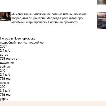
«К чему такие наложившие полные штаны, вонючие
посредники?»: Дмитрий Медведев рассказал про
«пробный шар» проверки России на прочность
Погода в Новочеркасске
подробный прогноз
подробнее
28C°
2.4 м/с
ветер
758 мм рт.ст.
давление
сейчас
24C°
2.4 м/с
759 мм
ночью
29C°
3.2 м/с
759 мм
утром