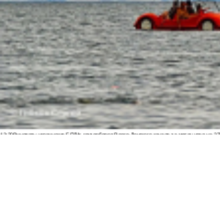
13:20
Виноваты украинские БПЛА: грузооборот Волго-Донского канала за месяц упал на 3
11:40
Скульптуру бойцам СВО в стиле Вучетича собирают по частям у подножия Мамаева к
09:35
Почти 60 пострадавших: появились новые данные после удара ВСУ по Архипо-Осипов
09:27
Военнослужащий расстрелял сослуживцев и мирных жителей в Севастополе
09:20
Ск
Морозов
ВИДЕО
09:00
Дончане обратились к Бастрыкину за помощью из-за скандала с пе