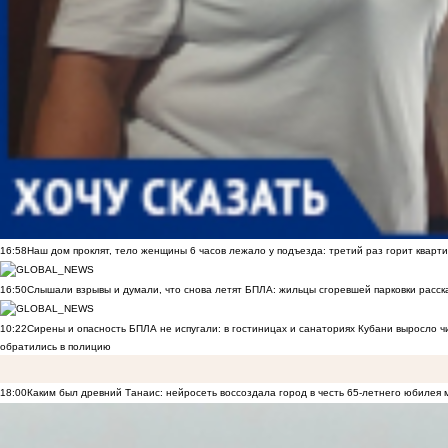
16:58
Наш дом проклят, тело женщины 6 часов лежало у подъезда: третий раз горит кварти
16:50
Слышали взрывы и думали, что снова летят БПЛА: жильцы сгоревшей парковки расск
10:22
Сирены и опасность БПЛА не испугали: в гостиницах и санаториях Кубани выросло 
обратились в полицию
18:00
Каким был древний Танаис: нейросеть воссоздала город в честь 65-летнего юбилея 