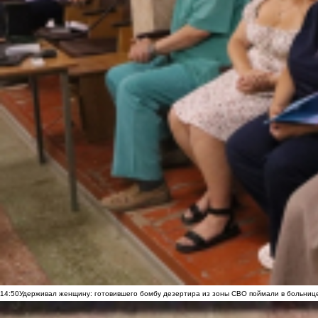
14:50
Удерживал женщину: готовившего бомбу дезертира из зоны СВО поймали в больниц