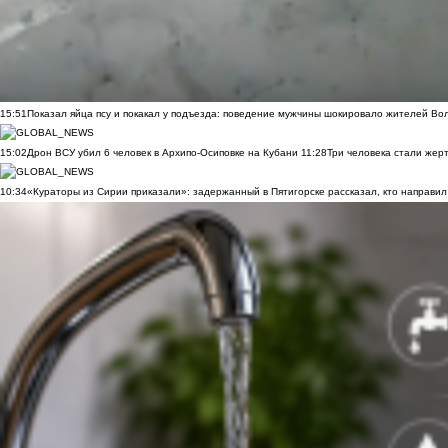
15:51
Показал яйца псу и покакал у подъезда: поведение мужчины шокировало жителей Во
15:02
Дрон ВСУ убил 6 человек в Архипо-Осиповке на Кубани
11:28
Три человека стали жер
10:34
«Кураторы из Сирии приказали»: задержанный в Пятигорске рассказал, кто направил 