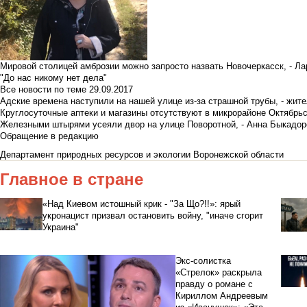
Мировой столицей амброзии можно запросто назвать Новочеркасск, - Ла
"До нас никому нет дела"
Все новости по теме
29.09.2017
Адские времена наступили на нашей улице из-за страшной трубы, - жит
Круглосуточные аптеки и магазины отсутствуют в микрорайоне Октябрь
Железными штырями усеяли двор на улице Поворотной, - Анна Быкадор
Обращение в редакцию
Департамент природных ресурсов и экологии Воронежской области
Главное в стране
«Над Киевом истошный крик - "За Що?!!»: ярый
укронацист призвал остановить войну, "иначе сгорит
Украина"
Экс-солистка
«Стрелок» раскрыла
правду о романе с
Кириллом Андреевым