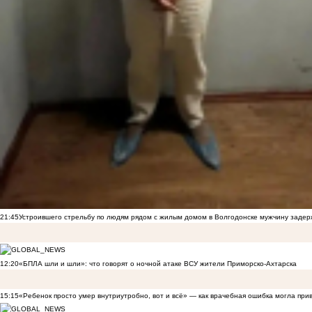
21:45
Устроившего стрельбу по людям рядом с жилым домом в Волгодонске мужчину заде
12:20
«БПЛА шли и шли»: что говорят о ночной атаке ВСУ жители Приморско-Ахтарска
15:15
«Ребенок просто умер внутриутробно, вот и всё» — как врачебная ошибка могла при