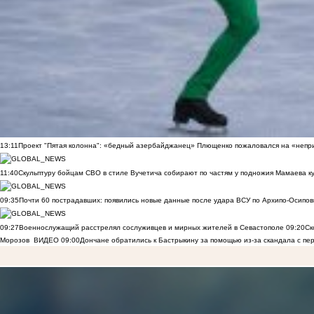
13:11
Проект "Пятая колонна": «бедный азербайджанец» Плющенко пожаловался на «непри
11:40
Скульптуру бойцам СВО в стиле Вучетича собирают по частям у подножия Мамаева к
09:35
Почти 60 пострадавших: появились новые данные после удара ВСУ по Архипо-Осипов
09:27
Военнослужащий расстрелял сослуживцев и мирных жителей в Севастополе
09:20
Ск
Морозов
ВИДЕО
09:00
Дончане обратились к Бастрыкину за помощью из-за скандала с пе