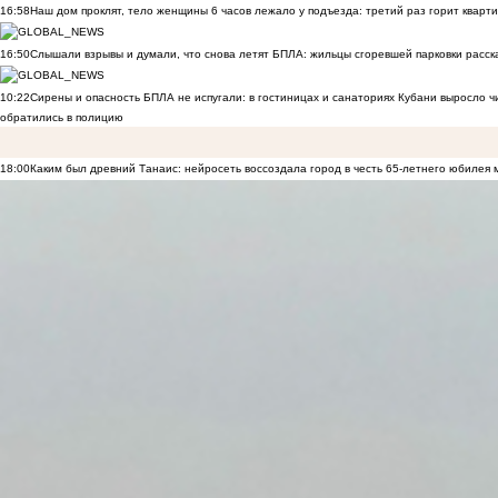
16:58
Наш дом проклят, тело женщины 6 часов лежало у подъезда: третий раз горит кварти
16:50
Слышали взрывы и думали, что снова летят БПЛА: жильцы сгоревшей парковки расск
10:22
Сирены и опасность БПЛА не испугали: в гостиницах и санаториях Кубани выросло 
обратились в полицию
18:00
Каким был древний Танаис: нейросеть воссоздала город в честь 65-летнего юбилея 