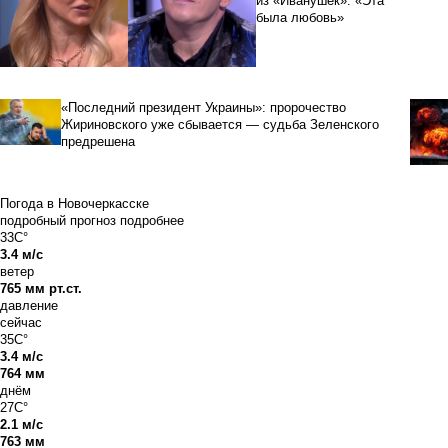
из «Иванушек»: «Эта
была любовь»
«Последний президент Украины»: пророчество
Жириновского уже сбывается — судьба Зеленского
предрешена
Погода в Новочеркасске
подробный прогноз
подробнее
33C°
3.4 м/с
ветер
765 мм рт.ст.
давление
сейчас
35C°
3.4 м/с
764 мм
днём
27C°
2.1 м/с
763 мм