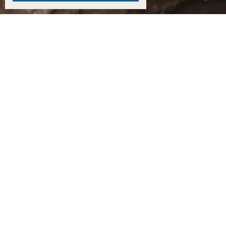
15:59
Ему сотни лет?: колодец в Бекреневском монастыре может оказаться одним из самы
убытков: как ростовчане переживают последствия урагана
ВИДЕО