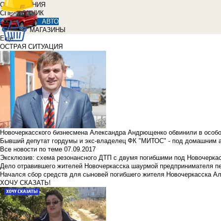
ОБЪЯВЛЕНИЯ
СПРАВОЧНИК
АВТО
МАГАЗИНЫ
Еще
ОСТРАЯ СИТУАЦИЯ
Новочеркасского бизнесмена Александра Андрющенко обвинили в особ
Бывший депутат гордумы и экс-владелец ФК "МИТОС" - под домашним 
Все новости по теме
07.09.2017
Эксклюзив: схема резонансного ДТП с двумя погибшими под Новочерка
Дело отравившего жителей Новочеркасска шаурмой предпринимателя п
Начался сбор средств для сыновей погибшего жителя Новочеркасска А
ХОЧУ СКАЗАТЬ!