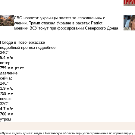
СВО новости: украинцы платят за «похищения» с
учений, Трамп отказал Украине в ракетах Patriot,
боевики ВСУ тонут при форсировании Северского Донца
Погода в Новочеркасске
подробный прогноз
подробнее
34C°
5.4 м/с
ветер
759 мм рт.ст.
давление
сейчас
24C°
1.9 м/с
759 мм
ночью
32C°
4.7 м/с
760 мм
утром
«Лучше сидеть дома»: когда в Ростовскую область вернутся ограничения по коронавирусу