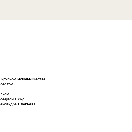
о крупном мошенничестве
арестом
сском
ередали в суд
лександра Слепнева