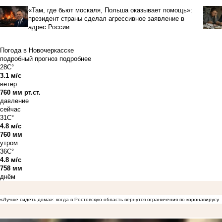
«Там, где бьют москаля, Польша оказывает помощь»:
президент страны сделал агрессивное заявление в
адрес России
Погода в Новочеркасске
подробный прогноз
подробнее
28C°
3.1 м/с
ветер
760 мм рт.ст.
давление
сейчас
31C°
4.8 м/с
760 мм
утром
36C°
4.8 м/с
758 мм
днём
«Лучше сидеть дома»: когда в Ростовскую область вернутся ограничения по коронавирусу