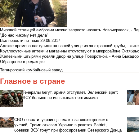
Мировой столицей амброзии можно запросто назвать Новочеркасск, - Ла
"До нас никому нет дела"
Все новости по теме
29.09.2017
Адские времена наступили на нашей улице из-за страшной трубы, - жит
Круглосуточные аптеки и магазины отсутствуют в микрорайоне Октябрь
Железными штырями усеяли двор на улице Поворотной, - Анна Быкадор
Обращение в редакцию
Таганрогский комбайновый завод
Главное в стране
Генералы бегут, армия отступает, Зеленский врет:
ВСУ больше не испытывают оптимизма
СВО новости: украинцы платят за «похищения» с
учений, Трамп отказал Украине в ракетах Patriot,
боевики ВСУ тонут при форсировании Северского Донца