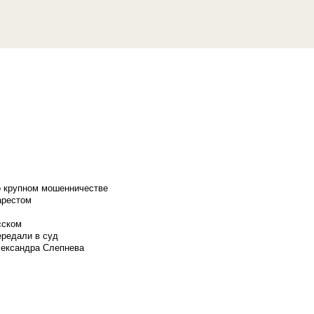
о крупном мошенничестве
арестом
сском
ередали в суд
лександра Слепнева