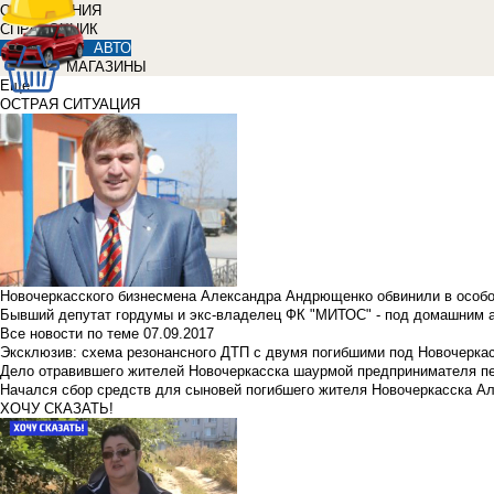
ОБЪЯВЛЕНИЯ
СПРАВОЧНИК
АВТО
МАГАЗИНЫ
Еще
ОСТРАЯ СИТУАЦИЯ
Новочеркасского бизнесмена Александра Андрющенко обвинили в особ
Бывший депутат гордумы и экс-владелец ФК "МИТОС" - под домашним 
Все новости по теме
07.09.2017
Эксклюзив: схема резонансного ДТП с двумя погибшими под Новочерка
Дело отравившего жителей Новочеркасска шаурмой предпринимателя п
Начался сбор средств для сыновей погибшего жителя Новочеркасска А
ХОЧУ СКАЗАТЬ!