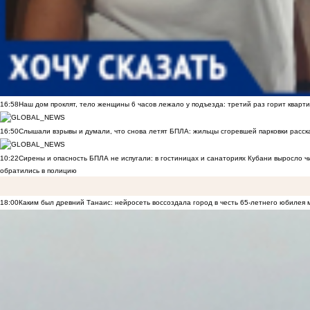
16:58
Наш дом проклят, тело женщины 6 часов лежало у подъезда: третий раз горит кварти
16:50
Слышали взрывы и думали, что снова летят БПЛА: жильцы сгоревшей парковки расск
10:22
Сирены и опасность БПЛА не испугали: в гостиницах и санаториях Кубани выросло 
обратились в полицию
18:00
Каким был древний Танаис: нейросеть воссоздала город в честь 65-летнего юбилея 