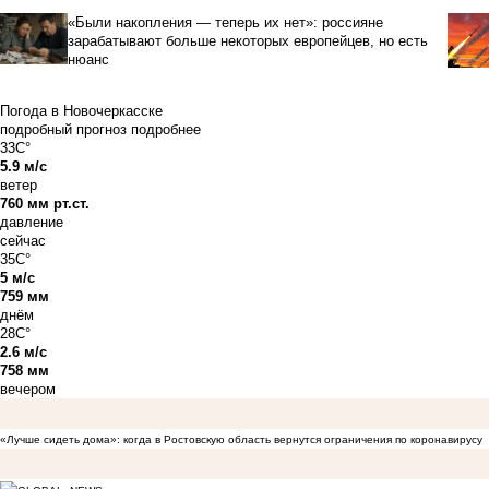
«Были накопления — теперь их нет»: россияне
зарабатывают больше некоторых европейцев, но есть
нюанс
Погода в Новочеркасске
подробный прогноз
подробнее
33C°
5.9 м/с
ветер
760 мм рт.ст.
давление
сейчас
35C°
5 м/с
759 мм
днём
28C°
2.6 м/с
758 мм
вечером
«Лучше сидеть дома»: когда в Ростовскую область вернутся ограничения по коронавирусу