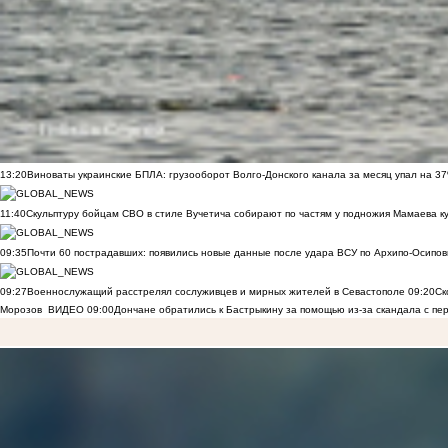
13:20
Виноваты украинские БПЛА: грузооборот Волго-Донского канала за месяц упал на 3
11:40
Скульптуру бойцам СВО в стиле Вучетича собирают по частям у подножия Мамаева к
09:35
Почти 60 пострадавших: появились новые данные после удара ВСУ по Архипо-Осипов
09:27
Военнослужащий расстрелял сослуживцев и мирных жителей в Севастополе
09:20
Ск
Морозов
ВИДЕО
09:00
Дончане обратились к Бастрыкину за помощью из-за скандала с пе