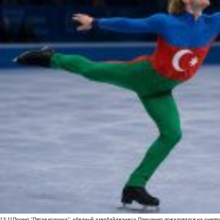
13:11
Проект "Пятая колонна": «бедный азербайджанец» Плющенко пожаловался на «непри