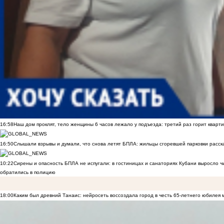
16:58
Наш дом проклят, тело женщины 6 часов лежало у подъезда: третий раз горит кварти
16:50
Слышали взрывы и думали, что снова летят БПЛА: жильцы сгоревшей парковки расск
10:22
Сирены и опасность БПЛА не испугали: в гостиницах и санаториях Кубани выросло 
обратились в полицию
18:00
Каким был древний Танаис: нейросеть воссоздала город в честь 65-летнего юбилея 