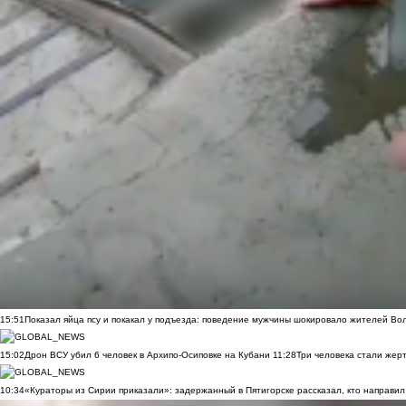
15:51
Показал яйца псу и покакал у подъезда: поведение мужчины шокировало жителей Во
15:02
Дрон ВСУ убил 6 человек в Архипо-Осиповке на Кубани
11:28
Три человека стали жер
10:34
«Кураторы из Сирии приказали»: задержанный в Пятигорске рассказал, кто направил 