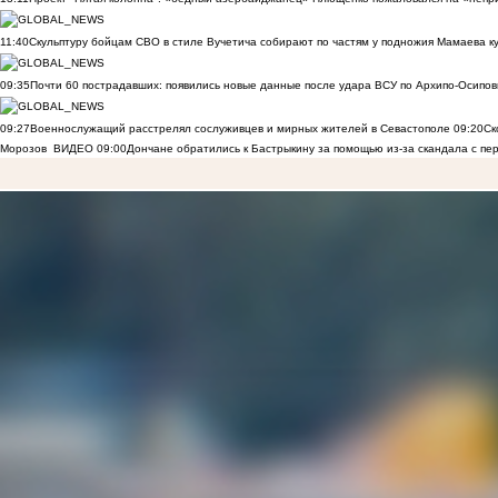
11:40
Скульптуру бойцам СВО в стиле Вучетича собирают по частям у подножия Мамаева к
09:35
Почти 60 пострадавших: появились новые данные после удара ВСУ по Архипо-Осипов
09:27
Военнослужащий расстрелял сослуживцев и мирных жителей в Севастополе
09:20
Ск
Морозов
ВИДЕО
09:00
Дончане обратились к Бастрыкину за помощью из-за скандала с пе