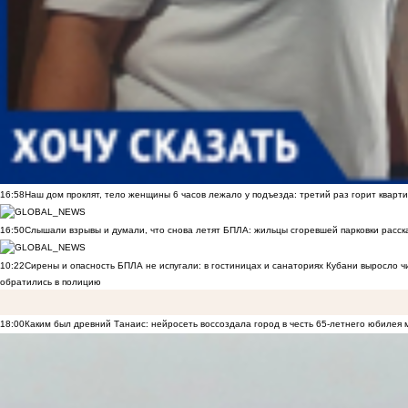
16:58
Наш дом проклят, тело женщины 6 часов лежало у подъезда: третий раз горит кварти
16:50
Слышали взрывы и думали, что снова летят БПЛА: жильцы сгоревшей парковки расск
10:22
Сирены и опасность БПЛА не испугали: в гостиницах и санаториях Кубани выросло 
обратились в полицию
18:00
Каким был древний Танаис: нейросеть воссоздала город в честь 65-летнего юбилея 