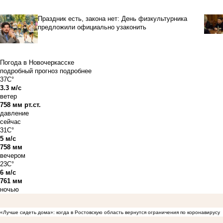
Праздник есть, закона нет: День физкультурника
предложили официально узаконить
Погода в Новочеркасске
подробный прогноз
подробнее
37C°
3.3 м/с
ветер
758 мм рт.ст.
давление
сейчас
31C°
5 м/с
758 мм
вечером
23C°
6 м/с
761 мм
ночью
«Лучше сидеть дома»: когда в Ростовскую область вернутся ограничения по коронавирусу