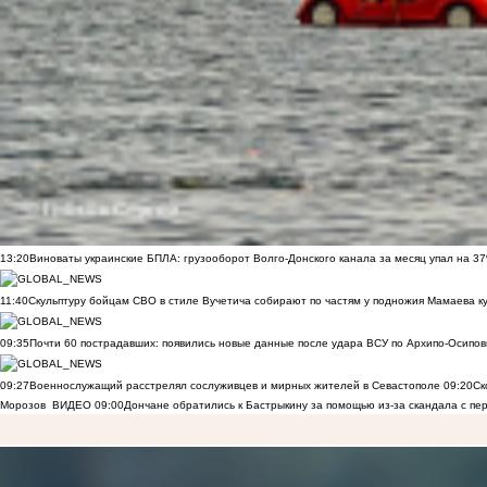
13:20
Виноваты украинские БПЛА: грузооборот Волго-Донского канала за месяц упал на 3
11:40
Скульптуру бойцам СВО в стиле Вучетича собирают по частям у подножия Мамаева к
09:35
Почти 60 пострадавших: появились новые данные после удара ВСУ по Архипо-Осипов
09:27
Военнослужащий расстрелял сослуживцев и мирных жителей в Севастополе
09:20
Ск
Морозов
ВИДЕО
09:00
Дончане обратились к Бастрыкину за помощью из-за скандала с пе