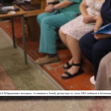
14:50
Удерживал женщину: готовившего бомбу дезертира из зоны СВО поймали в больниц