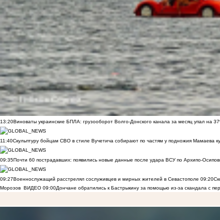
13:20
Виноваты украинские БПЛА: грузооборот Волго-Донского канала за месяц упал на 3
11:40
Скульптуру бойцам СВО в стиле Вучетича собирают по частям у подножия Мамаева к
09:35
Почти 60 пострадавших: появились новые данные после удара ВСУ по Архипо-Осипов
09:27
Военнослужащий расстрелял сослуживцев и мирных жителей в Севастополе
09:20
Ск
Морозов
ВИДЕО
09:00
Дончане обратились к Бастрыкину за помощью из-за скандала с пе