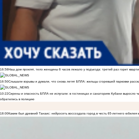
16:58
Наш дом проклят, тело женщины 6 часов лежало у подъезда: третий раз горит кварти
16:50
Слышали взрывы и думали, что снова летят БПЛА: жильцы сгоревшей парковки расск
10:22
Сирены и опасность БПЛА не испугали: в гостиницах и санаториях Кубани выросло 
обратились в полицию
18:00
Каким был древний Танаис: нейросеть воссоздала город в честь 65-летнего юбилея 