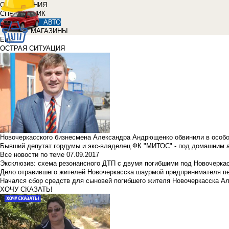
ОБЪЯВЛЕНИЯ
СПРАВОЧНИК
АВТО
МАГАЗИНЫ
Еще
ОСТРАЯ СИТУАЦИЯ
Новочеркасского бизнесмена Александра Андрющенко обвинили в особ
Бывший депутат гордумы и экс-владелец ФК "МИТОС" - под домашним 
Все новости по теме
07.09.2017
Эксклюзив: схема резонансного ДТП с двумя погибшими под Новочерка
Дело отравившего жителей Новочеркасска шаурмой предпринимателя п
Начался сбор средств для сыновей погибшего жителя Новочеркасска А
ХОЧУ СКАЗАТЬ!