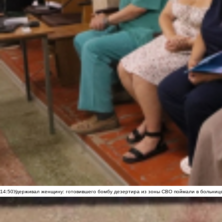
14:50
Удерживал женщину: готовившего бомбу дезертира из зоны СВО поймали в больниц