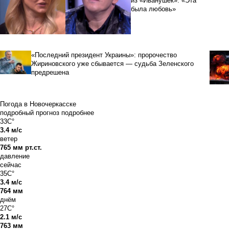
из «Иванушек»: «Эта
была любовь»
«Последний президент Украины»: пророчество
Жириновского уже сбывается — судьба Зеленского
предрешена
Погода в Новочеркасске
подробный прогноз
подробнее
33C°
3.4 м/с
ветер
765 мм рт.ст.
давление
сейчас
35C°
3.4 м/с
764 мм
днём
27C°
2.1 м/с
763 мм