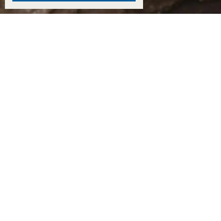
15:59
Ему сотни лет?: колодец в Бекреневском монастыре может оказаться одним из самы
убытков: как ростовчане переживают последствия урагана
ВИДЕО