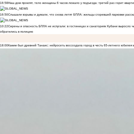
16:58
Наш дом проклят, тело женщины 6 часов лежало у подъезда: третий раз горит кварти
16:50
Слышали взрывы и думали, что снова летят БПЛА: жильцы сгоревшей парковки расск
10:22
Сирены и опасность БПЛА не испугали: в гостиницах и санаториях Кубани выросло 
обратились в полицию
18:00
Каким был древний Танаис: нейросеть воссоздала город в честь 65-летнего юбилея 