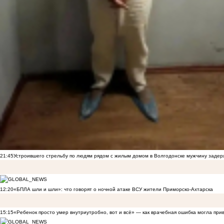
21:45
Устроившего стрельбу по людям рядом с жилым домом в Волгодонске мужчину заде
12:20
«БПЛА шли и шли»: что говорят о ночной атаке ВСУ жители Приморско-Ахтарска
15:15
«Ребенок просто умер внутриутробно, вот и всё» — как врачебная ошибка могла при