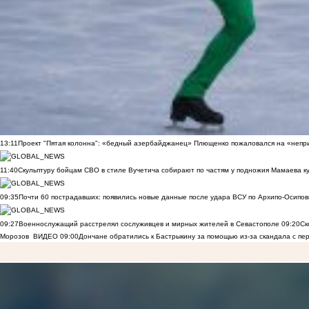
13:11
Проект "Пятая колонна": «бедный азербайджанец» Плющенко пожаловался на «непри
11:40
Скульптуру бойцам СВО в стиле Вучетича собирают по частям у подножия Мамаева к
09:35
Почти 60 пострадавших: появились новые данные после удара ВСУ по Архипо-Осипов
09:27
Военнослужащий расстрелял сослуживцев и мирных жителей в Севастополе
09:20
Ск
Морозов
ВИДЕО
09:00
Дончане обратились к Бастрыкину за помощью из-за скандала с пе