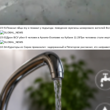
15:51
Показал яйца псу и покакал у подъезда: поведение мужчины шокировало жителей Во
15:02
Дрон ВСУ убил 6 человек в Архипо-Осиповке на Кубани
11:28
Три человека стали жер
10:34
«Кураторы из Сирии приказали»: задержанный в Пятигорске рассказал, кто направил 