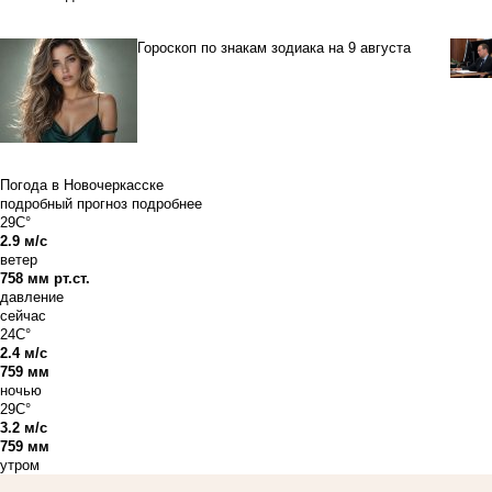
Гороскоп по знакам зодиака на 9 августа
Погода в Новочеркасске
подробный прогноз
подробнее
29C°
2.9 м/с
ветер
758 мм рт.ст.
давление
сейчас
24C°
2.4 м/с
759 мм
ночью
29C°
3.2 м/с
759 мм
утром