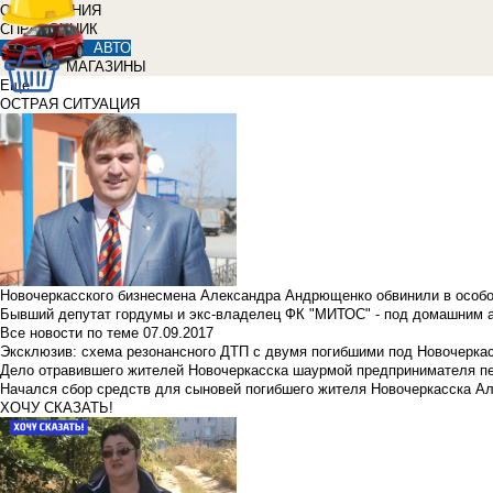
ОБЪЯВЛЕНИЯ
СПРАВОЧНИК
АВТО
МАГАЗИНЫ
Еще
ОСТРАЯ СИТУАЦИЯ
Новочеркасского бизнесмена Александра Андрющенко обвинили в особ
Бывший депутат гордумы и экс-владелец ФК "МИТОС" - под домашним 
Все новости по теме
07.09.2017
Эксклюзив: схема резонансного ДТП с двумя погибшими под Новочерка
Дело отравившего жителей Новочеркасска шаурмой предпринимателя п
Начался сбор средств для сыновей погибшего жителя Новочеркасска А
ХОЧУ СКАЗАТЬ!