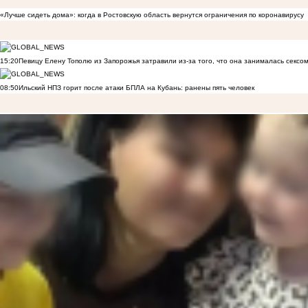
«Лучше сидеть дома»: когда в Ростовскую область вернутся ограничения по коронавирусу
15:20
Певицу Елену Тополю из Запорожья затравили из-за того, что она занималась сексом
08:50
Ильский НПЗ горит после атаки БПЛА на Кубань: ранены пять человек