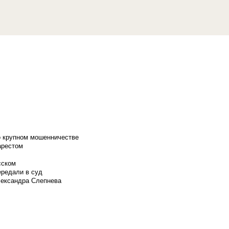
о крупном мошенничестве
арестом
сском
ередали в суд
лександра Слепнева