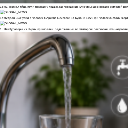
15:51
Показал яйца псу и покакал у подъезда: поведение мужчины шокировало жителей Во
15:02
Дрон ВСУ убил 6 человек в Архипо-Осиповке на Кубани
11:28
Три человека стали жер
10:34
«Кураторы из Сирии приказали»: задержанный в Пятигорске рассказал, кто направил 