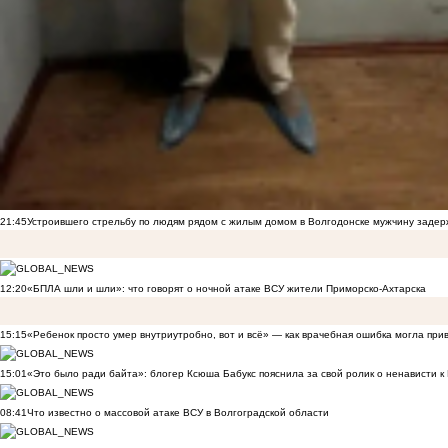
21:45
Устроившего стрельбу по людям рядом с жилым домом в Волгодонске мужчину заде
12:20
«БПЛА шли и шли»: что говорят о ночной атаке ВСУ жители Приморско-Ахтарска
15:15
«Ребенок просто умер внутриутробно, вот и всё» — как врачебная ошибка могла при
15:01
«Это было ради байта»: блогер Ксюша Бабукс пояснила за свой ролик о ненависти 
08:41
Что известно о массовой атаке ВСУ в Волгоградской области