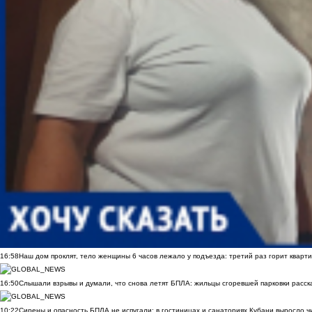
16:58
Наш дом проклят, тело женщины 6 часов лежало у подъезда: третий раз горит кварти
16:50
Слышали взрывы и думали, что снова летят БПЛА: жильцы сгоревшей парковки расск
10:22
Сирены и опасность БПЛА не испугали: в гостиницах и санаториях Кубани выросло 