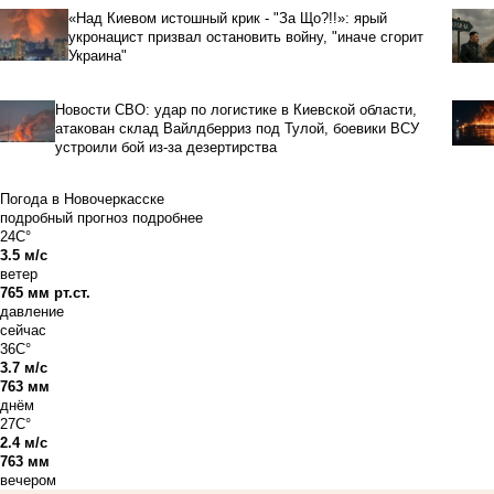
«Над Киевом истошный крик - "За Що?!!»: ярый
укронацист призвал остановить войну, "иначе сгорит
Украина"
Новости СВО: удар по логистике в Киевской области,
атакован склад Вайлдберриз под Тулой, боевики ВСУ
устроили бой из-за дезертирства
Погода в Новочеркасске
подробный прогноз
подробнее
24C°
3.5 м/с
ветер
765 мм рт.ст.
давление
сейчас
36C°
3.7 м/с
763 мм
днём
27C°
2.4 м/с
763 мм
вечером