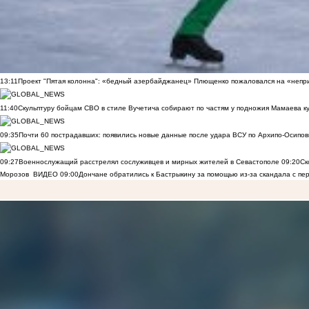
13:11
Проект "Пятая колонна": «бедный азербайджанец» Плющенко пожаловался на «непри
11:40
Скульптуру бойцам СВО в стиле Вучетича собирают по частям у подножия Мамаева к
09:35
Почти 60 пострадавших: появились новые данные после удара ВСУ по Архипо-Осипов
09:27
Военнослужащий расстрелял сослуживцев и мирных жителей в Севастополе
09:20
Ск
Морозов
ВИДЕО
09:00
Дончане обратились к Бастрыкину за помощью из-за скандала с пе