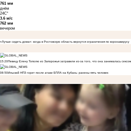
761 мм
днём
24C°
3.6 м/с
762 мм
вечером
«Лучше сидеть дома»: когда в Ростовскую область вернутся ограничения по коронавирусу
15:20
Певицу Елену Тополю из Запорожья затравили из-за того, что она занималась сексом
08:50
Ильский НПЗ горит после атаки БПЛА на Кубань: ранены пять человек