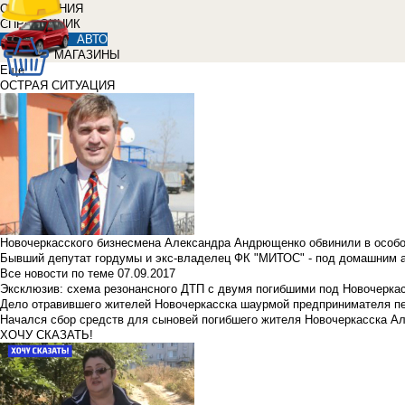
ОБЪЯВЛЕНИЯ
СПРАВОЧНИК
АВТО
МАГАЗИНЫ
Еще
ОСТРАЯ СИТУАЦИЯ
Новочеркасского бизнесмена Александра Андрющенко обвинили в особ
Бывший депутат гордумы и экс-владелец ФК "МИТОС" - под домашним 
Все новости по теме
07.09.2017
Эксклюзив: схема резонансного ДТП с двумя погибшими под Новочерка
Дело отравившего жителей Новочеркасска шаурмой предпринимателя п
Начался сбор средств для сыновей погибшего жителя Новочеркасска А
ХОЧУ СКАЗАТЬ!