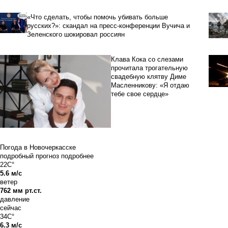
«Что сделать, чтобы помочь убивать больше
русских?»: скандал на пресс-конференции Вучича и
Зеленского шокировал россиян
Клава Кока со слезами
прочитала трогательную
свадебную клятву Диме
Масленникову: «Я отдаю
тебе свое сердце»
Погода в Новочеркасске
подробный прогноз
подробнее
22C°
5.6 м/с
ветер
762 мм рт.ст.
давление
сейчас
34C°
6.3 м/с