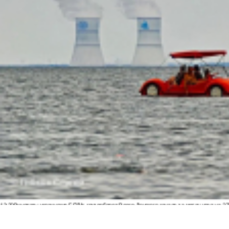
13:20
Виноваты украинские БПЛА: грузооборот Волго-Донского канала за месяц упал на 3
11:40
Скульптуру бойцам СВО в стиле Вучетича собирают по частям у подножия Мамаева к