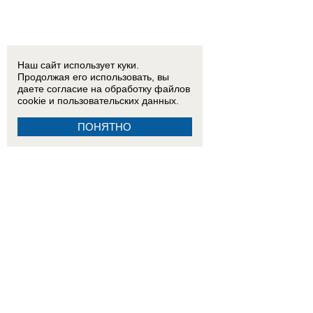
Наш сайт использует куки.
Продолжая его использовать, вы
даете согласие на обработку
файлов
cookie
и пользовательских данных.
ПОНЯТНО
18:15
Двое детей из Ростовской области погибли при атаке БПЛА на пляж в Архипо-Осипов