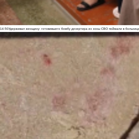
14:50
Удерживал женщину: готовившего бомбу дезертира из зоны СВО поймали в больниц