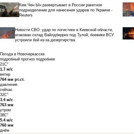
Ким Чен Ын развертывает в России ракетное
подразделение для нанесения ударов по Украине -
Reuters
Новости СВО: удар по логистике в Киевской области,
атакован склад Вайлдберриз под Тулой, боевики ВСУ
устроили бой из-за дезертирства
Погода в Новочеркасске
подробный прогноз
подробнее
21C°
1.7 м/с
ветер
764 мм рт.ст.
давление
сейчас
32C°
3.4 м/с
763 мм
утром
38C°
5.4 м/с
760 мм
днём