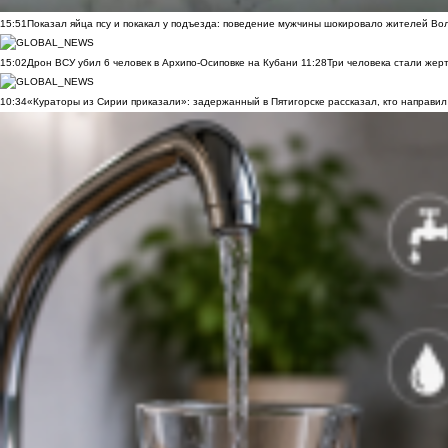
15:51
Показал яйца псу и покакал у подъезда: поведение мужчины шокировало жителей Во
15:02
Дрон ВСУ убил 6 человек в Архипо-Осиповке на Кубани
11:28
Три человека стали жер
10:34
«Кураторы из Сирии приказали»: задержанный в Пятигорске рассказал, кто направил 