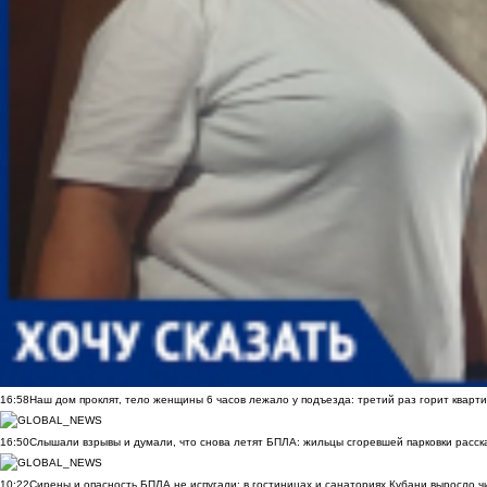
16:58
Наш дом проклят, тело женщины 6 часов лежало у подъезда: третий раз горит кварти
16:50
Слышали взрывы и думали, что снова летят БПЛА: жильцы сгоревшей парковки расск
10:22
Сирены и опасность БПЛА не испугали: в гостиницах и санаториях Кубани выросло 