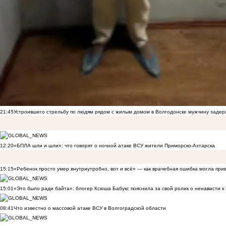
21:45
Устроившего стрельбу по людям рядом с жилым домом в Волгодонске мужчину заде
12:20
«БПЛА шли и шли»: что говорят о ночной атаке ВСУ жители Приморско-Ахтарска
15:15
«Ребенок просто умер внутриутробно, вот и всё» — как врачебная ошибка могла при
15:01
«Это было ради байта»: блогер Ксюша Бабукс пояснила за свой ролик о ненависти 
08:41
Что известно о массовой атаке ВСУ в Волгоградской области