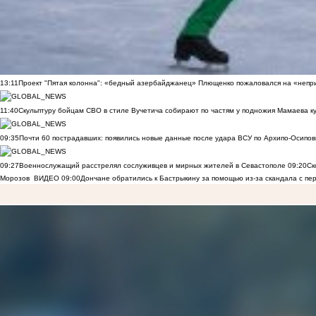
13:11
Проект "Пятая колонна": «бедный азербайджанец» Плющенко пожаловался на «непри
11:40
Скульптуру бойцам СВО в стиле Вучетича собирают по частям у подножия Мамаева к
09:35
Почти 60 пострадавших: появились новые данные после удара ВСУ по Архипо-Осипов
09:27
Военнослужащий расстрелял сослуживцев и мирных жителей в Севастополе
09:20
Ск
Морозов
ВИДЕО
09:00
Дончане обратились к Бастрыкину за помощью из-за скандала с пе