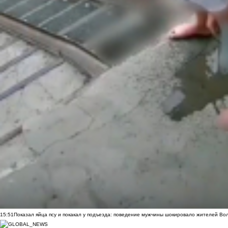
15:51
Показал яйца псу и покакал у подъезда: поведение мужчины шокировало жителей Во