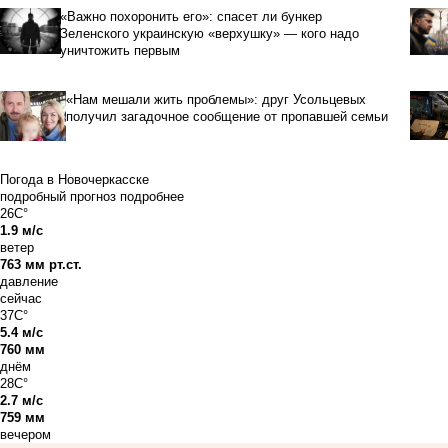
«Важно похоронить его»: спасет ли бункер
Зеленского украинскую «верхушку» — кого надо
уничтожить первым
«Нам мешали жить проблемы»: друг Усольцевых
получил загадочное сообщение от пропавшей семьи
Погода в Новочеркасске
подробный прогноз
подробнее
26C°
1.9 м/с
ветер
763 мм рт.ст.
давление
сейчас
37C°
5.4 м/с
760 мм
днём
28C°
2.7 м/с
759 мм
вечером