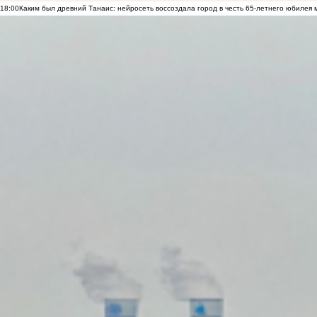
18:00
Каким был древний Танаис: нейросеть воссоздала город в честь 65-летнего юбилея 