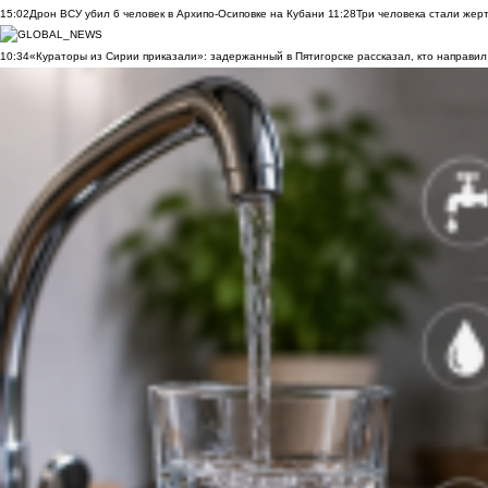
15:02
Дрон ВСУ убил 6 человек в Архипо-Осиповке на Кубани
11:28
Три человека стали жер
10:34
«Кураторы из Сирии приказали»: задержанный в Пятигорске рассказал, кто направил 