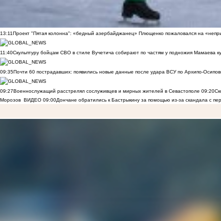
13:11
Проект "Пятая колонна": «бедный азербайджанец» Плющенко пожаловался на «непри
11:40
Скульптуру бойцам СВО в стиле Вучетича собирают по частям у подножия Мамаева к
09:35
Почти 60 пострадавших: появились новые данные после удара ВСУ по Архипо-Осипов
09:27
Военнослужащий расстрелял сослуживцев и мирных жителей в Севастополе
09:20
Ск
Морозов
ВИДЕО
09:00
Дончане обратились к Бастрыкину за помощью из-за скандала с пе