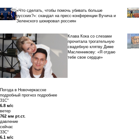
«Что сделать, чтобы помочь убивать больше
русских?»: скандал на пресс-конференции Вучича и
Зеленского шокировал россиян
Клава Кока со слезами
прочитала трогательную
свадебную клятву Диме
Масленникову: «Я отдаю
тебе свое сердце»
Погода в Новочеркасске
подробный прогноз
подробнее
31C°
6.8 м/с
ветер
762 мм рт.ст.
давление
сейчас
33C°
6.1 м/с