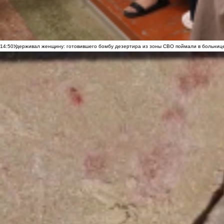
14:50
Удерживал женщину: готовившего бомбу дезертира из зоны СВО поймали в больниц