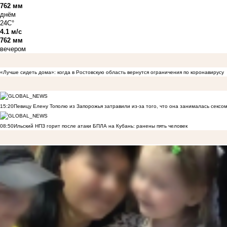
762 мм
днём
24C°
4.1 м/с
762 мм
вечером
«Лучше сидеть дома»: когда в Ростовскую область вернутся ограничения по коронавирусу
15:20
Певицу Елену Тополю из Запорожья затравили из-за того, что она занималась сексом
08:50
Ильский НПЗ горит после атаки БПЛА на Кубань: ранены пять человек