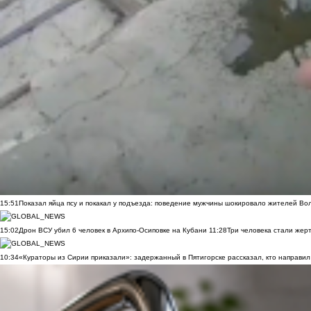
15:51
Показал яйца псу и покакал у подъезда: поведение мужчины шокировало жителей Во
15:02
Дрон ВСУ убил 6 человек в Архипо-Осиповке на Кубани
11:28
Три человека стали жер
10:34
«Кураторы из Сирии приказали»: задержанный в Пятигорске рассказал, кто направил 