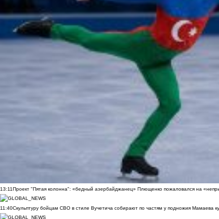
13:11
Проект "Пятая колонна": «бедный азербайджанец» Плющенко пожаловался на «непри
11:40
Скульптуру бойцам СВО в стиле Вучетича собирают по частям у подножия Мамаева к