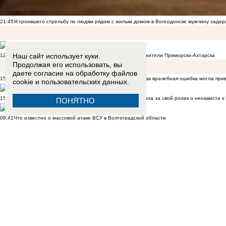
21:45
Устроившего стрельбу по людям рядом с жилым домом в Волгодонске мужчину заде
Наш сайт использует куки.
12:20
«БПЛА шли и шли»: что говорят о ночной атаке ВСУ жители Приморско-Ахтарска
Продолжая его использовать, вы
даете согласие на обработку
файлов
15:15
«Ребенок просто умер внутриутробно, вот и всё» — как врачебная ошибка могла при
cookie
и пользовательских данных.
15:01
«Это было ради байта»: блогер Ксюша Бабукс пояснила за свой ролик о ненависти 
ПОНЯТНО
08:41
Что известно о массовой атаке ВСУ в Волгоградской области
07:01
Последняя надежда — на Путина: семьи погибших ополченцев Донбасса добиваются