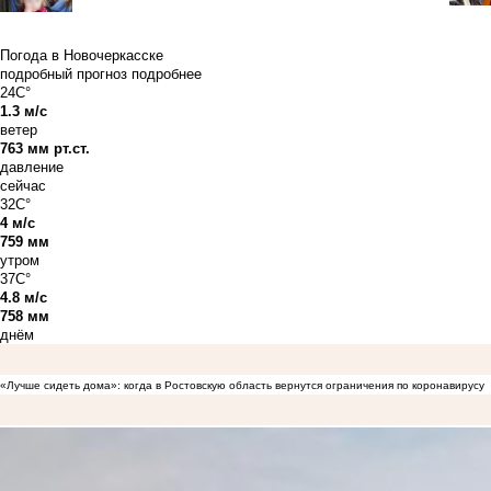
Погода в Новочеркасске
подробный прогноз
подробнее
24C°
1.3 м/с
ветер
763 мм рт.ст.
давление
сейчас
32C°
4 м/с
759 мм
утром
37C°
4.8 м/с
758 мм
днём
«Лучше сидеть дома»: когда в Ростовскую область вернутся ограничения по коронавирусу