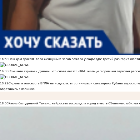
16:58
Наш дом проклят, тело женщины 6 часов лежало у подъезда: третий раз горит кварти
16:50
Слышали взрывы и думали, что снова летят БПЛА: жильцы сгоревшей парковки расск
10:22
Сирены и опасность БПЛА не испугали: в гостиницах и санаториях Кубани выросло 
обратились в полицию
18:00
Каким был древний Танаис: нейросеть воссоздала город в честь 65-летнего юбилея 