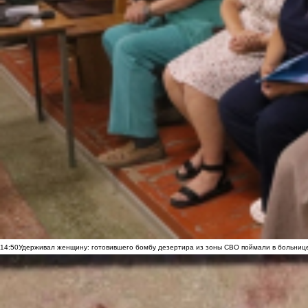
14:50
Удерживал женщину: готовившего бомбу дезертира из зоны СВО поймали в больниц