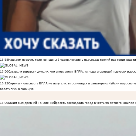
16:58
Наш дом проклят, тело женщины 6 часов лежало у подъезда: третий раз горит кварти
16:50
Слышали взрывы и думали, что снова летят БПЛА: жильцы сгоревшей парковки расск
10:22
Сирены и опасность БПЛА не испугали: в гостиницах и санаториях Кубани выросло 
обратились в полицию
18:00
Каким был древний Танаис: нейросеть воссоздала город в честь 65-летнего юбилея 