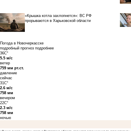
«Крышка котла захлопнется»: ВС РФ
прорываются в Харьковской области
Погода в Новочеркасске
подробный прогноз
подробнее
36C°
5.5 м/с
ветер
759 мм рт.ст.
давление
сейчас
31C°
2.6 м/с
758 мм
вечером
22C°
2.3 м/с
758 мм
ночью