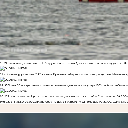
13:20
Виноваты украинские БПЛА: грузооборот Волго-Донского канала за месяц упал на 3
11:40
Скульптуру бойцам СВО в стиле Вучетича собирают по частям у подножия Мамаева к
09:35
Почти 60 пострадавших: появились новые данные после удара ВСУ по Архипо-Осипов
09:27
Военнослужащий расстрелял сослуживцев и мирных жителей в Севастополе
09:20
Ск
Морозов
ВИДЕО
09:00
Дончане обратились к Бастрыкину за помощью из-за скандала с пе