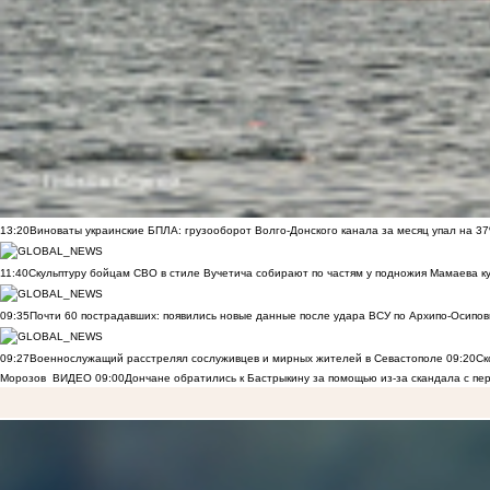
13:20
Виноваты украинские БПЛА: грузооборот Волго-Донского канала за месяц упал на 3
11:40
Скульптуру бойцам СВО в стиле Вучетича собирают по частям у подножия Мамаева к
09:35
Почти 60 пострадавших: появились новые данные после удара ВСУ по Архипо-Осипов
09:27
Военнослужащий расстрелял сослуживцев и мирных жителей в Севастополе
09:20
Ск
Морозов
ВИДЕО
09:00
Дончане обратились к Бастрыкину за помощью из-за скандала с пе