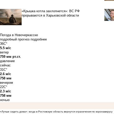
«Крышка котла захлопнется»: ВС РФ
прорываются в Харьковской области
Погода в Новочеркасске
подробный прогноз
подробнее
36C°
5.5 м/с
ветер
759 мм рт.ст.
давление
сейчас
31C°
2.6 м/с
758 мм
вечером
22C°
2.3 м/с
758 мм
ночью
«Лучше сидеть дома»: когда в Ростовскую область вернутся ограничения по коронавирусу