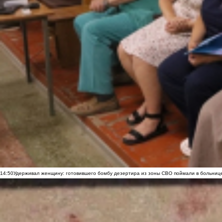
14:50
Удерживал женщину: готовившего бомбу дезертира из зоны СВО поймали в больниц