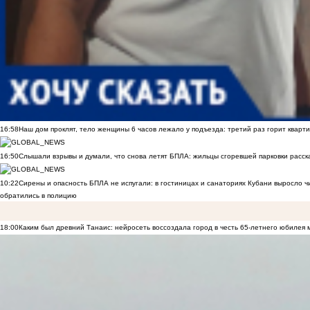
16:58
Наш дом проклят, тело женщины 6 часов лежало у подъезда: третий раз горит кварти
16:50
Слышали взрывы и думали, что снова летят БПЛА: жильцы сгоревшей парковки расск
10:22
Сирены и опасность БПЛА не испугали: в гостиницах и санаториях Кубани выросло 
обратились в полицию
18:00
Каким был древний Танаис: нейросеть воссоздала город в честь 65-летнего юбилея 