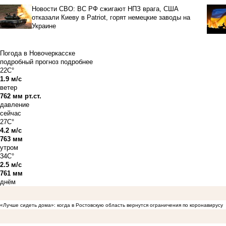
Новости СВО: ВС РФ сжигают НПЗ врага, США
отказали Киеву в Patriot, горят немецкие заводы на
Украине
Погода в Новочеркасске
подробный прогноз
подробнее
22C°
1.9 м/с
ветер
762 мм рт.ст.
давление
сейчас
27C°
4.2 м/с
763 мм
утром
34C°
2.5 м/с
761 мм
днём
«Лучше сидеть дома»: когда в Ростовскую область вернутся ограничения по коронавирусу