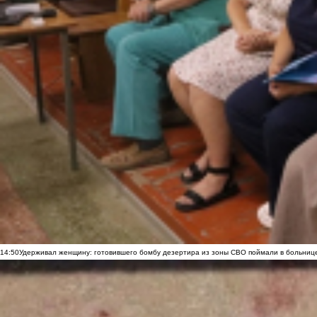
14:50
Удерживал женщину: готовившего бомбу дезертира из зоны СВО поймали в больниц